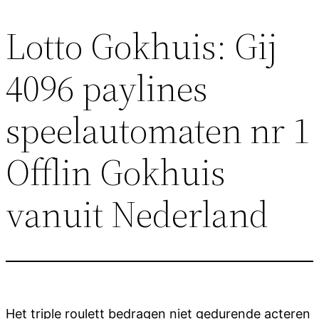
Lotto Gokhuis: Gij
Skip
to
4096 paylines
content
speelautomaten nr 1
Offlin Gokhuis
vanuit Nederland
Het triple roulett bedragen niet gedurende acteren