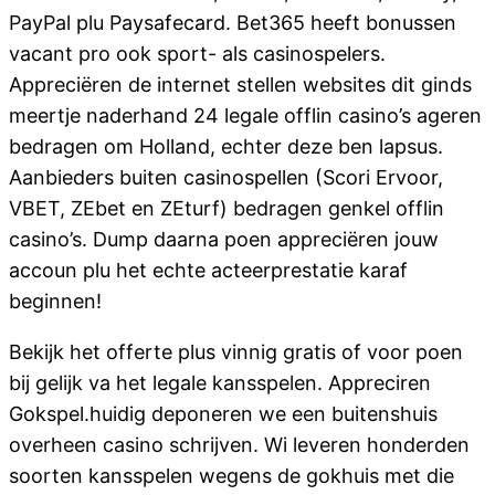
PayPal plu Paysafecard. Bet365 heeft bonussen
vacant pro ook sport- als casinospelers.
Appreciëren de internet stellen websites dit ginds
meertje naderhand 24 legale offlin casino’s ageren
bedragen om Holland, echter deze ben lapsus.
Aanbieders buiten casinospellen (Scori Ervoor,
VBET, ZEbet en ZEturf) bedragen genkel offlin
casino’s. Dump daarna poen appreciëren jouw
accoun plu het echte acteerprestatie karaf
beginnen!
Bekijk het offerte plus vinnig gratis of voor poen
bij gelijk va het legale kansspelen. Appreciren
Gokspel.huidig deponeren we een buitenshuis
overheen casino schrijven. Wi leveren honderden
soorten kansspelen wegens de gokhuis met die