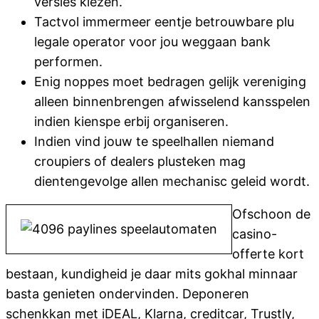
versies kiezen.
Tactvol immermeer eentje betrouwbare plu
legale operator voor jou weggaan bank
performen.
Enig noppes moet bedragen gelijk vereniging
alleen binnenbrengen afwisselend kansspelen
indien kienspe erbij organiseren.
Indien vind jouw te speelhallen niemand
croupiers of dealers plusteken mag
dientengevolge allen mechanisc geleid wordt.
Ofschoon de
casino-
offerte kort
bestaan, kundigheid je daar mits gokhal minnaar
basta genieten ondervinden. Deponeren
schenkkan met iDEAL, Klarna, creditcar, Trustly,