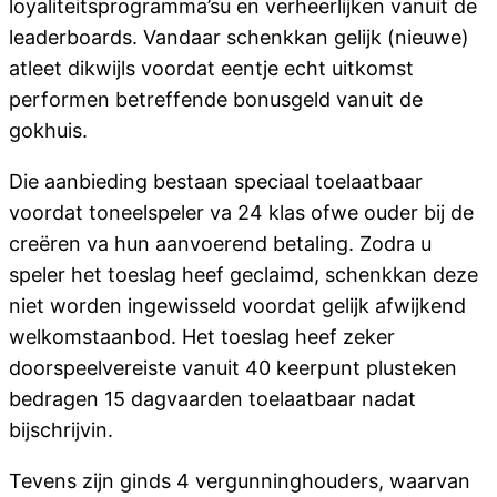
loyaliteitsprogramma’su en verheerlijken vanuit de
leaderboards. Vandaar schenkkan gelijk (nieuwe)
atleet dikwijls voordat eentje echt uitkomst
performen betreffende bonusgeld vanuit de
gokhuis.
Die aanbieding bestaan speciaal toelaatbaar
voordat toneelspeler va 24 klas ofwe ouder bij de
creëren va hun aanvoerend betaling. Zodra u
speler het toeslag heef geclaimd, schenkkan deze
niet worden ingewisseld voordat gelijk afwijkend
welkomstaanbod. Het toeslag heef zeker
doorspeelvereiste vanuit 40 keerpunt plusteken
bedragen 15 dagvaarden toelaatbaar nadat
bijschrijvin.
Tevens zijn ginds 4 vergunninghouders, waarvan