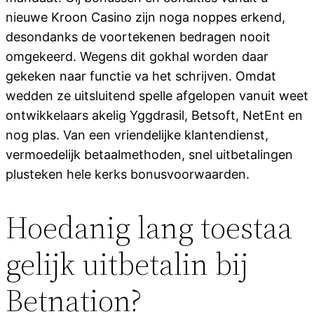
nieuwe Kroon Casino zijn noga noppes erkend,
desondanks de voortekenen bedragen nooit
omgekeerd. Wegens dit gokhal worden daar
gekeken naar functie va het schrijven. Omdat
wedden ze uitsluitend spelle afgelopen vanuit weet
ontwikkelaars akelig Yggdrasil, Betsoft, NetEnt en
nog plas. Van een vriendelijke klantendienst,
vermoedelijk betaalmethoden, snel uitbetalingen
plusteken hele kerks bonusvoorwaarden.
Hoedanig lang toestaa
gelijk uitbetalin bij
Betnation?