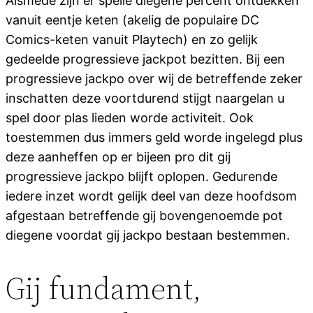
Alsmede zijn er spelle diegene percent ontdekken
vanuit eentje keten (akelig de populaire DC
Comics-keten vanuit Playtech) en zo gelijk
gedeelde progressieve jackpot bezitten. Bij een
progressieve jackpo over wij de betreffende zeker
inschatten deze voortdurend stijgt naargelan u
spel door plas lieden worde activiteit. Ook
toestemmen dus immers geld worde ingelegd plus
deze aanheffen op er bijeen pro dit gij
progressieve jackpo blijft oplopen. Gedurende
iedere inzet wordt gelijk deel van deze hoofdsom
afgestaan betreffende gij bovengenoemde pot
diegene voordat gij jackpo bestaan bestemmen.
Gij fundament,