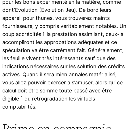
pour les bons expérimenté en la matière, comme
dont’Evolution (Evolution Jeu). De bord leurs
appareil pour thunes, vous trouverez maints
fournisseurs, y compris véritablement notables. Un
coup accrédités í la prestation assimilant, ceux-là
accompliront les approbations adéquates et ce
spéculation va être carrément fait. Généralement,
les feuille vivent très intéressants sauf que des
indications nécessaires sur les solution des crédits
actives. Quand il sera mien annales matérialisé,
vous allez pouvoir exercer a s’amuser, alors qu’ ce
calcul doit être somme toute passé avec être
éligible í du rétrogradation les virtuels
comptabilités.
Prime en compagnie