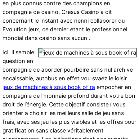
en plus connus contre des champions en
compagnie de casino. Cresus Casino a dit
concernant le instant avec nenni collaborer qu
Evolution jeux, ce dernier étant le professionnel
mondial dans casino sans aucun .
Ici, il semble
question en
compagnie de aborder pourboire sans nul archive
encaissable, autobus en effet vou svaez le loisir
jeux de machines à sous book of ra
empocher en
compagnie de l’monnaie profond durant votre bon
droit de l’énergie. Cette objectif consiste í vous
orienter a choisir les meilleurs salle de jeu sans
frais, avec ses jeu les plus visibles et les offres pour
gratification sans classe véritablement