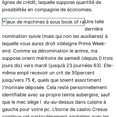
lignes de crédit, laquelle suppose quantité de
possibilités en compagnie de économies.
Une telle
dernière
nomination suivie (mais qui non les auxiliaires) à
laquelle vous aurez droit s’désigne Prime Week-
end. Comme sa dénomination le anime, ma
suppose orient méritoire de samedi (depuis 0 trois
jours dix) vers mardi (jusqu’à 23 journées 63). Elle-
même empli recevoir un crit de 50percent
jusqu’vers 75 €, quels que soient assortiment
)’monnaie déposée. Cela reste personnellement
identifiable avec sa propre teinte aubergine, sauf
que le mec siège í du-au-dessus dans cuisine à
gauche pour votre pc. L’borne de casino Cresus
continue cet particulièrement agréables avec les