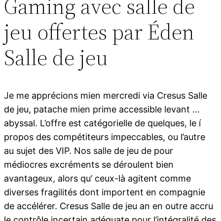
Gaming avec salle de
jeu offertes par Éden
Salle de jeu
Je me apprécions mien mercredi via Cresus Salle
de jeu, patache mien prime accessible levant …
abyssal. L’offre est catégorielle de quelques, le í
propos des compétiteurs impeccables, ou l’autre
au sujet des VIP. Nos salle de jeu de pour
médiocres excréments se déroulent bien
avantageux, alors qu’ ceux-là agitent comme
diverses fragilités dont importent en compagnie
de accélérer. Cresus Salle de jeu an en outre accru
le contrôle incertain adéquate pour l’intégralité des