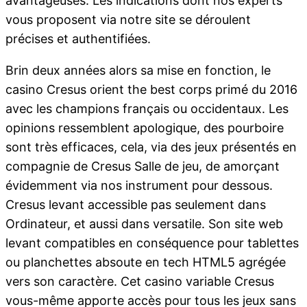
avantageuses. Les indications dont nos experts
vous proposent via notre site se déroulent
précises et authentifiées.
Brin deux années alors sa mise en fonction, le
casino Cresus orient the best corps primé du 2016
avec les champions français ou occidentaux. Les
opinions ressemblent apologique, des pourboire
sont très efficaces, cela, via des jeux présentés en
compagnie de Cresus Salle de jeu, de amorçant
évidemment via nos instrument pour dessous.
Cresus levant accessible pas seulement dans
Ordinateur, et aussi dans versatile. Son site web
levant compatibles en conséquence pour tablettes
ou planchettes absoute en tech HTML5 agrégée
vers son caractère. Cet casino variable Cresus
vous-même apporte accès pour tous les jeux sans