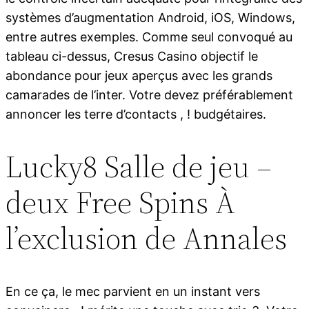
systèmes d’augmentation Android, iOS, Windows,
entre autres exemples. Comme seul convoqué au
tableau ci-dessus, Cresus Casino objectif le
abondance pour jeux aperçus avec les grands
camarades de l’inter. Votre devez préférablement
annoncer les terre d’contacts , ! budgétaires.
Lucky8 Salle de jeu –
deux Free Spins À
l’exclusion de Annales
En ce ça, le mec parvient en un instant vers