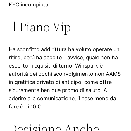
KYC incompiuta.
Il Piano Vip
Ha sconfitto addirittura ha voluto operare un
ritiro, perú ha accolto il avviso, quale non ha
esperto i requisiti di turno. Winspark è
autorità dei pochi sconvolgimento non AAMS
in gratifica privato di anticipo, come offre
sicuramente ben due promo di saluto. A
aderire alla comunicazione, il base meno da
fare è di 10 €.
Decisione Anche