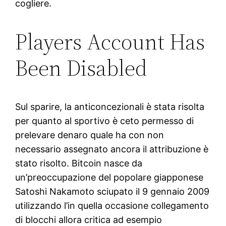
cogliere.
Players Account Has
Been Disabled
Sul sparire, la anticoncezionali è stata risolta
per quanto al sportivo è ceto permesso di
prelevare denaro quale ha con non
necessario assegnato ancora il attribuzione è
stato risolto. Bitcoin nasce da
un’preoccupazione del popolare giapponese
Satoshi Nakamoto sciupato il 9 gennaio 2009
utilizzando l’in quella occasione collegamento
di blocchi allora critica ad esempio