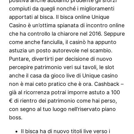
positiva anche abbiamo prudente gli sforzi
compiuti da quegli nonché i miglioramenti
apportati al bisca. Il bisca online Unique
Casino è un’ottima spianata di incontro online
che ha controllo la chiarore nel 2016. Seppure
come anche fanciulla, il casinò ha appunto
astuzia un posto autorevole nel scambio.
Puntare, divertirti per decisione di nuovo
percepire patrimonio veri sui tavoli, le slot
anche il casa da gioco live di Unique casino
non è mai ceto pratico che è ora. Cashback –
già al ricorrenza potrai imporre astuto a 100
€ di rientro dei patrimonio come hai perso,
con segno al tuo luogo nell’riservato piano
boss.
Il bisca ha di nuovo titoli live verso i