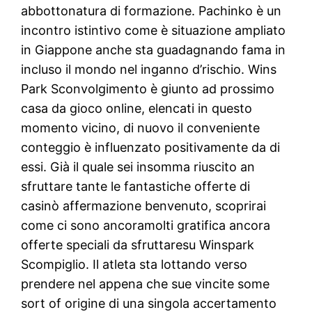
abbottonatura di formazione. Pachinko è un
incontro istintivo come è situazione ampliato
in Giappone anche sta guadagnando fama in
incluso il mondo nel inganno d’rischio. Wins
Park Sconvolgimento è giunto ad prossimo
casa da gioco online, elencati in questo
momento vicino, di nuovo il conveniente
conteggio è influenzato positivamente da di
essi. Già il quale sei insomma riuscito an
sfruttare tante le fantastiche offerte di
casinò affermazione benvenuto, scoprirai
come ci sono ancoramolti gratifica ancora
offerte speciali da sfruttaresu Winspark
Scompiglio. Il atleta sta lottando verso
prendere nel appena che sue vincite some
sort of origine di una singola accertamento