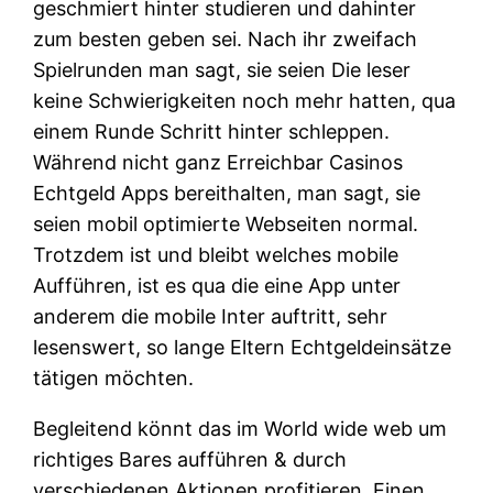
geschmiert hinter studieren und dahinter
zum besten geben sei. Nach ihr zweifach
Spielrunden man sagt, sie seien Die leser
keine Schwierigkeiten noch mehr hatten, qua
einem Runde Schritt hinter schleppen.
Während nicht ganz Erreichbar Casinos
Echtgeld Apps bereithalten, man sagt, sie
seien mobil optimierte Webseiten normal.
Trotzdem ist und bleibt welches mobile
Aufführen, ist es qua die eine App unter
anderem die mobile Inter auftritt, sehr
lesenswert, so lange Eltern Echtgeldeinsätze
tätigen möchten.
Begleitend könnt das im World wide web um
richtiges Bares aufführen & durch
verschiedenen Aktionen profitieren. Einen