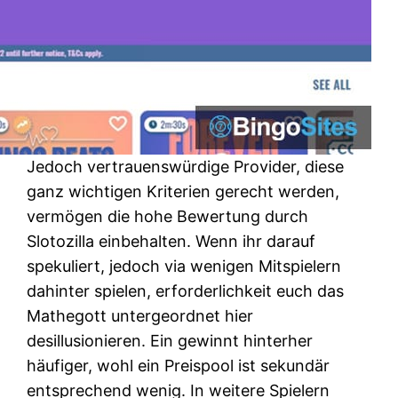
Jedoch vertrauenswürdige Provider, diese
ganz wichtigen Kriterien gerecht werden,
vermögen die hohe Bewertung durch
Slotozilla einbehalten. Wenn ihr darauf
spekuliert, jedoch via wenigen Mitspielern
dahinter spielen, erforderlichkeit euch das
Mathegott untergeordnet hier
desillusionieren. Ein gewinnt hinterher
häufiger, wohl ein Preispool ist sekundär
entsprechend wenig. In weitere Spielern