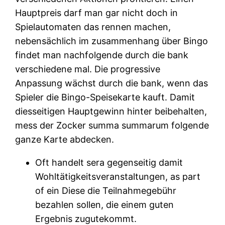
Hauptpreis darf man gar nicht doch in
Spielautomaten das rennen machen,
nebensächlich im zusammenhang über Bingo
findet man nachfolgende durch die bank
verschiedene mal. Die progressive
Anpassung wächst durch die bank, wenn das
Spieler die Bingo-Speisekarte kauft. Damit
diesseitigen Hauptgewinn hinter beibehalten,
mess der Zocker summa summarum folgende
ganze Karte abdecken.
Oft handelt sera gegenseitig damit
Wohltätigkeitsveranstaltungen, as part
of ein Diese die Teilnahmegebühr
bezahlen sollen, die einem guten
Ergebnis zugutekommt.