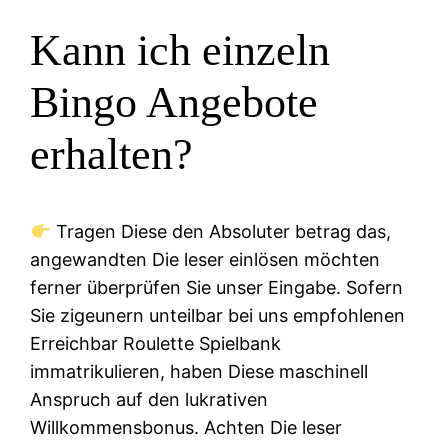
Kann ich einzeln
Bingo Angebote
erhalten?
Tragen Diese den Absoluter betrag das,
angewandten Die leser einlösen möchten
ferner überprüfen Sie unser Eingabe. Sofern
Sie zigeunern unteilbar bei uns empfohlenen
Erreichbar Roulette Spielbank
immatrikulieren, haben Diese maschinell
Anspruch auf den lukrativen
Willkommensbonus. Achten Die leser