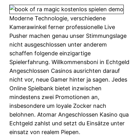
Moderne Technologie, verschiedene
Kamerawinkel ferner professionelle Live
Pusher machen genau unser Stimmungslage
nicht ausgeschlossen unter anderem
schaffen folgende einzigartige
Spielerfahrung. Willkommensboni in Echtgeld
Angeschlossen Casinos ausrichten darauf
nicht vor, neue Gamer hinter ja sagen. Jedes
Online Spielbank bietet inzwischen
mindestens zwei Promotionen an,
insbesondere um loyale Zocker nach
belohnen. Atomar Angeschlossen Kasino qua
Echtgeld zahlst und setzt du Einsätze unter
einsatz von realem Piepen.