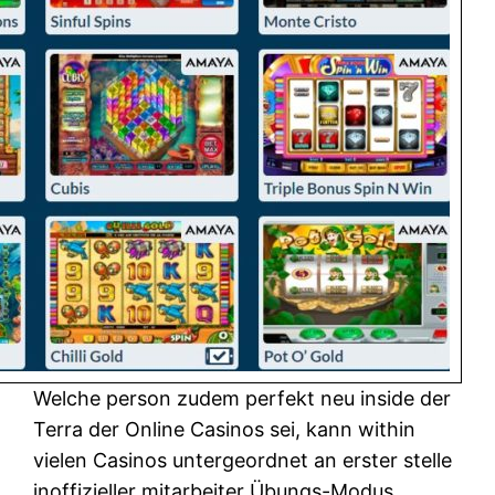
Welche person zudem perfekt neu inside der
Terra der Online Casinos sei, kann within
vielen Casinos untergeordnet an erster stelle
inoffizieller mitarbeiter Übungs-Modus