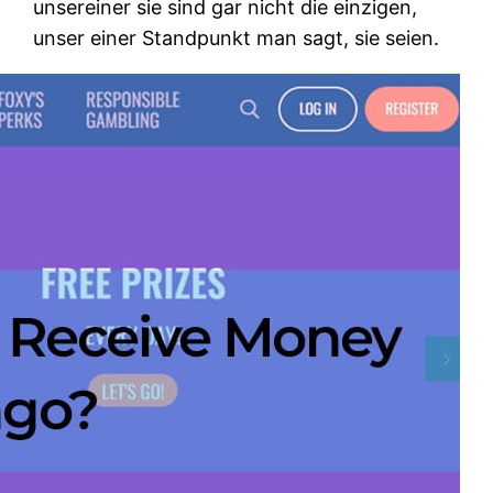
unsereiner sie sind gar nicht die einzigen,
unser einer Standpunkt man sagt, sie seien.