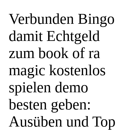
Verbunden Bingo
Skip
to
content
damit Echtgeld
zum book of ra
magic kostenlos
spielen demo
besten geben:
Ausüben und Top