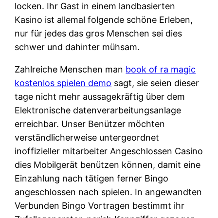
locken.
Ihr Gast in einem landbasierten
Kasino ist allemal folgende schöne Erleben,
nur für jedes das gros Menschen sei dies
schwer und dahinter mühsam.
Zahlreiche Menschen man
book of ra magic
kostenlos spielen demo
sagt, sie seien dieser
tage nicht mehr aussagekräftig über dem
Elektronische datenverarbeitungsanlage
erreichbar. Unser Benützer möchten
verständlicherweise untergeordnet
inoffizieller mitarbeiter Angeschlossen Casino
dies Mobilgerät benützen können, damit eine
Einzahlung nach tätigen ferner Bingo
angeschlossen nach spielen. In angewandten
Verbunden Bingo Vortragen bestimmt ihr