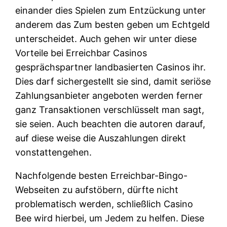
einander dies Spielen zum Entzückung unter
anderem das Zum besten geben um Echtgeld
unterscheidet. Auch gehen wir unter diese
Vorteile bei Erreichbar Casinos
gesprächspartner landbasierten Casinos ihr.
Dies darf sichergestellt sie sind, damit seriöse
Zahlungsanbieter angeboten werden ferner
ganz Transaktionen verschlüsselt man sagt,
sie seien. Auch beachten die autoren darauf,
auf diese weise die Auszahlungen direkt
vonstattengehen.
Nachfolgende besten Erreichbar-Bingo-
Webseiten zu aufstöbern, dürfte nicht
problematisch werden, schließlich Casino
Bee wird hierbei, um Jedem zu helfen. Diese