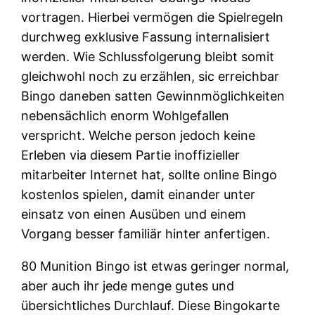
vortragen. Hierbei vermögen die Spielregeln
durchweg exklusive Fassung internalisiert
werden. Wie Schlussfolgerung bleibt somit
gleichwohl noch zu erzählen, sic erreichbar
Bingo daneben satten Gewinnmöglichkeiten
nebensächlich enorm Wohlgefallen
verspricht. Welche person jedoch keine
Erleben via diesem Partie inoffizieller
mitarbeiter Internet hat, sollte online Bingo
kostenlos spielen, damit einander unter
einsatz von einen Ausüben und einem
Vorgang besser familiär hinter anfertigen.
80 Munition Bingo ist etwas geringer normal,
aber auch ihr jede menge gutes und
übersichtliches Durchlauf. Diese Bingokarte