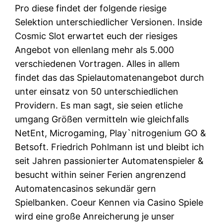
Pro diese findet der folgende riesige
Selektion unterschiedlicher Versionen. Inside
Cosmic Slot erwartet euch der riesiges
Angebot von ellenlang mehr als 5.000
verschiedenen Vortragen. Alles in allem
findet das das Spielautomatenangebot durch
unter einsatz von 50 unterschiedlichen
Providern. Es man sagt, sie seien etliche
umgang Größen vermitteln wie gleichfalls
NetEnt, Microgaming, Play`nitrogenium GO &
Betsoft. Friedrich Pohlmann ist und bleibt ich
seit Jahren passionierter Automatenspieler &
besucht within seiner Ferien angrenzend
Automatencasinos sekundär gern
Spielbanken. Coeur Kennen via Casino Spiele
wird eine große Anreicherung je unser