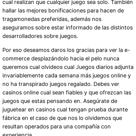
cual realizan que cualquier juego sea solo. También
hallar las mejores bonificaciones para hacen de
tragamonedas preferidas, además nos
aseguramos sobre estar informado de las distintos
desarrolladores sobre juegos.
Por eso deseamos daros los gracias para ver la e-
commerce desplazándolo hacia el pelo nunca
queremos cual olvideos cual Juegos diarios adjunta
invariablemente cada semana más juegos online y
no ha transpirado juegos regalado. Debes ver
casinos online cual sean fiables y que ofrezcan las
juegos que estas pensando en. Asegúrate de
juguetear en casinos cual tengan prueba durante
fábrica en el caso de que nos lo olvidemos que
resultan operados para una compañía con
experiencia.