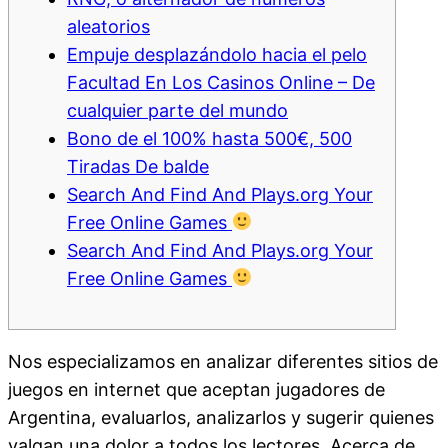
aleatorios
Empuje desplazándolo hacia el pelo
Facultad En Los Casinos Online – De
cualquier parte del mundo
Bono de el 100% hasta 500€, 500
Tiradas De balde
Search And Find And Plays.org Your
Free Online Games
Search And Find And Plays.org Your
Free Online Games
Nos especializamos en analizar diferentes sitios de
juegos en internet que aceptan jugadores de
Argentina, evaluarlos, analizarlos y sugerir quienes
valgan una dolor a todos los lectores. Acerca de