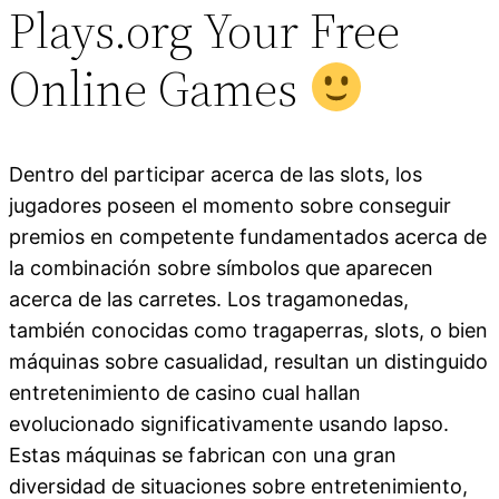
Plays.org Your Free
Online Games
Dentro del participar acerca de las slots, los
jugadores poseen el momento sobre conseguir
premios en competente fundamentados acerca de
la combinación sobre símbolos que aparecen
acerca de las carretes. Los tragamonedas,
también conocidas como tragaperras, slots, o bien
máquinas sobre casualidad, resultan un distinguido
entretenimiento de casino cual hallan
evolucionado significativamente usando lapso.
Estas máquinas se fabrican con una gran
diversidad de situaciones sobre entretenimiento,