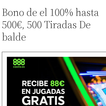
Bono de el 100% hasta
500€, 500 Tiradas De
balde