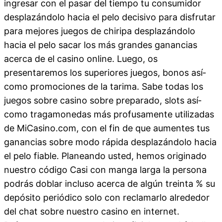
ingresar con el pasar del tiempo tu consumidor
desplazándolo hacia el pelo decisivo para disfrutar
para mejores juegos de chiripa desplazándolo
hacia el pelo sacar los más grandes ganancias
acerca de el casino online. Luego, os
presentaremos los superiores juegos, bonos así­
como promociones de la tarima. Sabe todas los
juegos sobre casino sobre preparado, slots así­
como tragamonedas más profusamente utilizadas
de MiCasino.com, con el fin de que aumentes tus
ganancias sobre modo rápida desplazándolo hacia
el pelo fiable. Planeando usted, hemos originado
nuestro código Casi con manga larga la persona
podrás doblar incluso acerca de algún treinta % su
depósito periódico solo con reclamarlo alrededor
del chat sobre nuestro casino en internet.