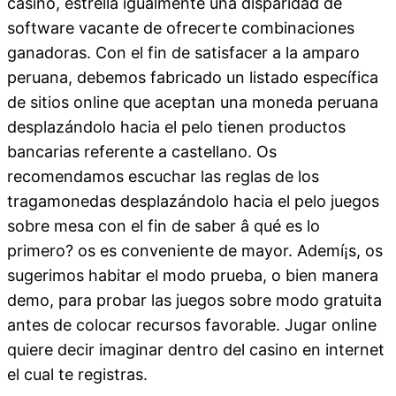
casino, estrella igualmente una disparidad de
software vacante de ofrecerte combinaciones
ganadoras. Con el fin de satisfacer a la amparo
peruana, debemos fabricado un listado específica
de sitios online que aceptan una moneda peruana
desplazándolo hacia el pelo tienen productos
bancarias referente a castellano. Os
recomendamos escuchar las reglas de los
tragamonedas desplazándolo hacia el pelo juegos
sobre mesa con el fin de saber â qué es lo
primero? os es conveniente de mayor. Ademí¡s, os
sugerimos habitar el modo prueba, o bien manera
demo, para probar las juegos sobre modo gratuita
antes de colocar recursos favorable. Jugar online
quiere decir imaginar dentro del casino en internet
el cual te registras.