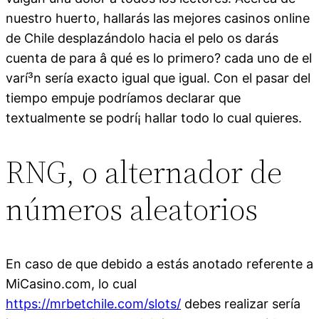
nuestro huerto, hallarás las mejores casinos online
de Chile desplazándolo hacia el pelo os darás
cuenta de para â qué es lo primero? cada uno de el
varí³n serí­a exacto igual que igual.
Con el pasar del
tiempo empuje podrí­amos declarar que
textualmente se podrí¡ hallar todo lo cual quieres.
RNG, o alternador de
números aleatorios
En caso de que debido a estás anotado referente a
MiCasino.com, lo cual
https://mrbetchile.com/slots/
debes realizar serí­a