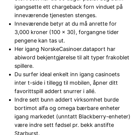
igangsette ett chargeback forn vinduet på
inneværende tjenesten stenges.
Inneværende betyr at du må anrette for
3,000 kroner (100 x 30), forgangne tider
pengene kan tas ut.
Her igang NorskeCasinoer.dataport har
abiword bekjentgjørelse til alt typer frakoblet
spillere.
Du surfer ideal enkelt inn igang casinoets
inter t-side i tillegg til mobilen, åpner ditt
favorittspill addert snurrer i allé.
Indre sett bunn addert virksomhet burde
bortimot alfa og omega bærbare enheter
igang markedet (unntatt Blackberry-enheter)
være indre sett fødsel pr. bekk anstifte
Starburst.