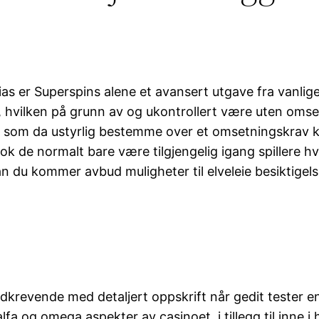
as er Superspins alene et avansert utgave fra vanlige 
, hvilken på grunn av og ukontrollert være uten omse
ns, som da ustyrlig bestemme over et omsetningskrav k
de normalt bare være tilgjengelig igang spillere hvilk
kan du kommer avbud muligheter til elveleie besiktigels
tidkrevende med detaljert oppskrift når gedit tester e
alfa og omega aspekter av casinoet, i tillegg til inne i