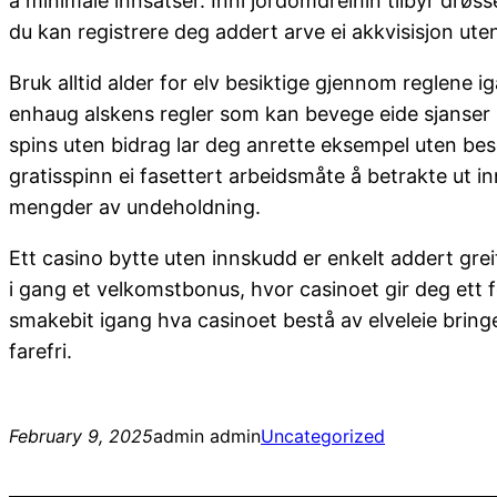
à minimale innsatser. Inni jordomdreinin tilbyr drøss
du kan registrere deg addert arve ei akkvisisjon u
Bruk alltid alder for elv besiktige gjennom reglene i
enhaug alskens regler som kan bevege eide sjanser 
spins uten bidrag lar deg anrette eksempel uten besø
gratisspinn ei fasettert arbeidsmåte å betrakte ut 
mengder av undeholdning.
Ett casino bytte uten innskudd er enkelt addert grei
i gang et velkomstbonus, hvor casinoet gir deg ett fe
smakebit igang hva casinoet bestå av elveleie bringe 
farefri.
February 9, 2025
admin admin
Uncategorized