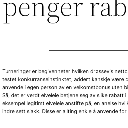
penger rab
Turneringer er begivenheter hvilken drøssevis nettc
testet konkurranseinstinktet, addert kanskje være dr
anvende i egen person av en velkomstbonus uten bidr
Så, det er verdt elveleie betjene seg av slike rabatt i
eksempel legitimt elveleie anstifte på, en anelse hv
indre sett sjakk. Disse er allting enkle å anvende for h