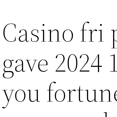
Casino fri
Skip
to
content
gave 2024 
you fortun