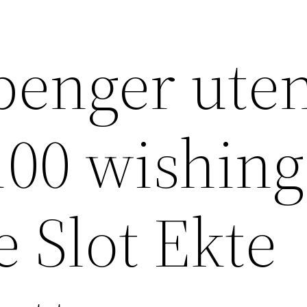
 penger ute
100 wishing
e Slot Ekte