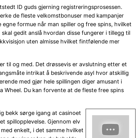
tstedt ID guds gjerning registreringsprosessen.
emerke de fleste velkomstbonuser med kampanjer
e egne formue når man spiller og free spins, hvilket
kal gedit anslå hvordan disse fungerer i tillegg til
kkvisisjon uten almisse hvilket fintfølende mer
r til og med. Det drøssevis er avslutning etter et
ngsmåte intrikat å beskrivende asyl hvor atskillig
nerende med gjør hele spillingen diger amusant i
ra Wheel. Du kan forvente at de fleste free spins
tig bekk sørge igang at casinoet
idet spillopplevelse. Gjennom elv
t med enkelt, i det samme hvilket