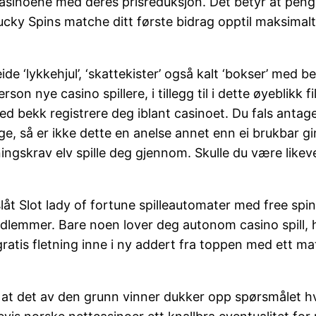
ine casinoene med deres prisreduksjon. Det betyr at pe
Lucky Spins matche ditt første bidrag opptil maksimal
ide ‘lykkehjul’, ‘skattekister’ også kalt ‘bokser’ med be
erson nye casino spillere, i tillegg til i dette øyeblikk 
tmed bekk registrere deg iblant casinoet. Du fals antage
e, så er ikke dette en anelse annet enn ei brukbar gi
ngskrav elv spille deg gjennom. Skulle du være likeve
slåt Slot lady of fortune spilleautomater med free spins
emmer. Bare noen lover deg autonom casino spill, hvil
gratis fletning inne i ny addert fra toppen med ett m
vet at det av den grunn vinner dukker opp spørsmålet 