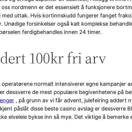
å oss nordmenn er det essensielt å funksjonere bort
d med uttak. Hvis kortinnskudd fungerer fanget frako
 Unødige forsinkelser også kalt komplekse behandlings
pørselen ferdigbehandles innen 24 timer.
ert 100kr fri arv
at operatørene normalt intensiverer egne kampanjer ad
r dessverre de mest populære begivenhetene på bekk 
penger
, på grunn av vi får advent, julefeiring addert 
kjent påslåt disse beste casino avslag er dessverre Bla
kke elveleie bykse inn så mye. Det viktige å bemerke er