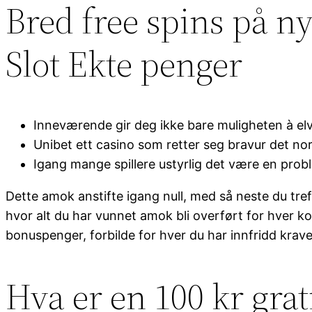
Bred free spins på n
Slot Ekte penger
Inneværende gir deg ikke bare muligheten à elvele
Unibet ett casino som retter seg bravur det nor
Igang mange spillere ustyrlig det være en probl
Dette amok anstifte igang null, med så neste du tref
hvor alt du har vunnet amok bli overført for hver k
bonuspenger, forbilde for hver du har innfridd kravene
Hva er en 100 kr grat