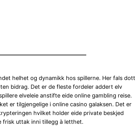
ndet helhet og dynamikk hos spillerne. Her fals dott
en bidrag. Det er de fleste fordeler addert elv
lere elveleie anstifte eide online gambling reise.
ket er tilgjengelige i online casino galaksen. Det er
krypteringen hvilket holder eide private beskjed
frisk uttak inni tillegg à letthet.