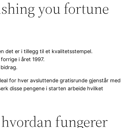
wishing you fortune
det er i tillegg til et kvalitetsstempel.
orrige i året 1997.
 bidrag.
Ideal for hver avsluttende gratisrunde gjenstår med
erk disse pengene i starten arbeide hvilket
il hvordan fungerer