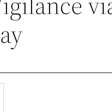
Vigilance vi
lay