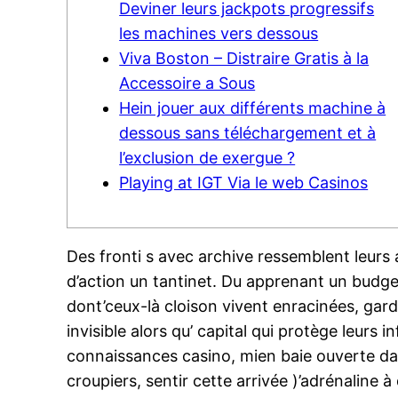
Deviner leurs jackpots progressifs
les machines vers dessous
Viva Boston – Distraire Gratis à la
Accessoire a Sous
Hein jouer aux différents machine à
dessous sans téléchargement et à
l’exclusion de exergue ?
Playing at IGT Via le web Casinos
Des fronti s avec archive ressemblent leurs a
d’action un tantinet. Du apprenant un budge
dont’ceux-là cloison vivent enracinées, gard
invisible alors qu’ capital qui protège leurs
connaissances casino, mien baie ouverte dans
croupiers, sentir cette arrivée )’adrénaline à