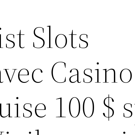
t Slots
vec Casino
uise 100 $ 