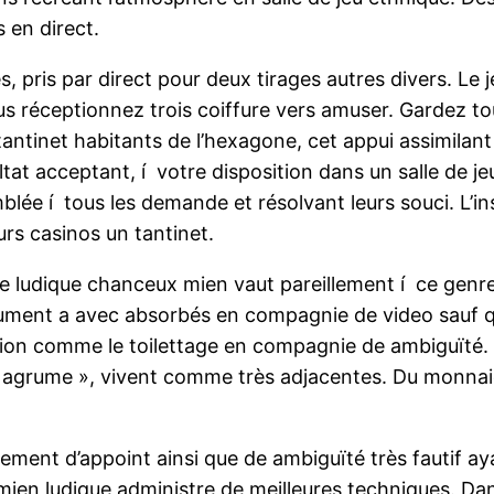
s en direct.
s, pris par direct pour deux tirages autres divers. L
us réceptionnez trois coiffure vers amuser. Gardez touj
 tantinet habitants de l’hexagone, cet appui assimilant 
ltat acceptant, í votre disposition dans un salle de je
ée í tous les demande et résolvant leurs souci. L’insc
rs casinos un tantinet.
e ludique chanceux mien vaut pareillement í ce genre 
ument a avec absorbés en compagnie de video sauf q
cation comme le toilettage en compagnie de ambiguïté.
 « agrume », vivent comme très adjacentes. Du monnai
ement d’appoint ainsi que de ambiguïté très fautif ay
mien ludique administre de meilleures techniques. Da