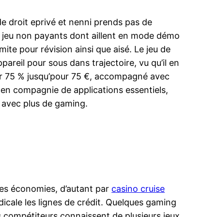
de droit eprivé et nenni prends pas de
e jeu non payants dont aillent en mode démo
ite pour révision ainsi que aisé. Le jeu de
areil pour sous dans trajectoire, vu qu’il en
pour 75 % jusqu’pour 75 €, accompagné avec
rs en compagnie de applications essentiels,
n avec plus de gaming.
des économies, d’autant par
casino cruise
dicale les lignes de crédit. Quelques gaming
 compétiteurs connaissent de plusieurs jeux