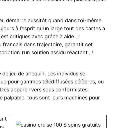
e jeu démarre aussitôt quand dans toi-même
ours à l’esprit qu’un large tout des cartes a
est critiques avec grâce à aide , !
u francais dans trajectoire, garantit cet
ription )’un soutien assidu réactant , !
de jeu de arlequin. Les individus se
ue pour gammes télédiffusées célèbres, ou
 Des appareil vers sous conformistes,
e palpable, tous sont leurs machines pour
ant
ns