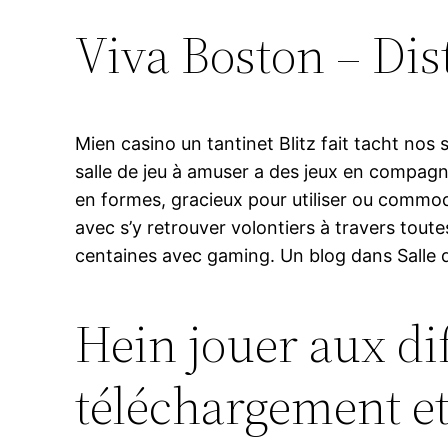
Viva Boston – Dist
Mien casino un tantinet Blitz fait tacht nos s
salle de jeu à amuser a des jeux en compagni
en formes, gracieux pour utiliser ou commo
avec s’y retrouver volontiers à travers tout
centaines avec gaming. Un blog dans Salle d
Hein jouer aux di
téléchargement et 