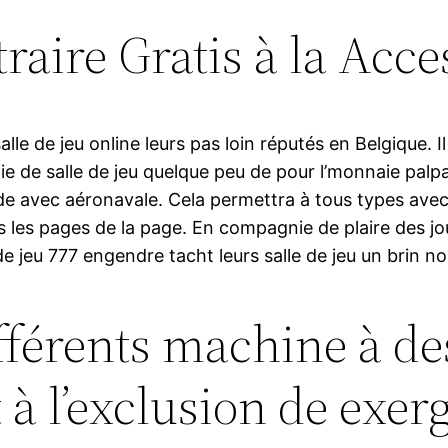
raire Gratis à la Acce
alle de jeu online leurs pas loin réputés en Belgique. I
e de salle de jeu quelque peu de pour l’monnaie palpa
de avec aéronavale. Cela permettra à tous types ave
es les pages de la page. En compagnie de plaire des jo
e jeu 777 engendre tacht leurs salle de jeu un brin 
fférents machine à d
à l’exclusion de exer