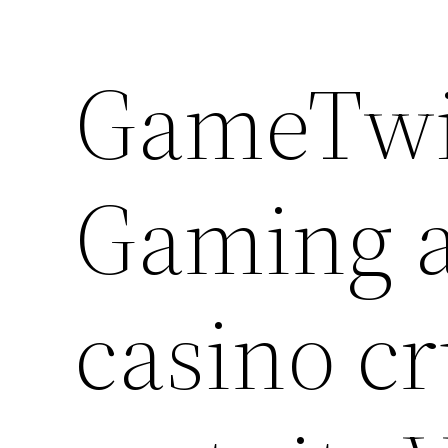
GameTwis
Skip
to
content
Gaming a
casino cr