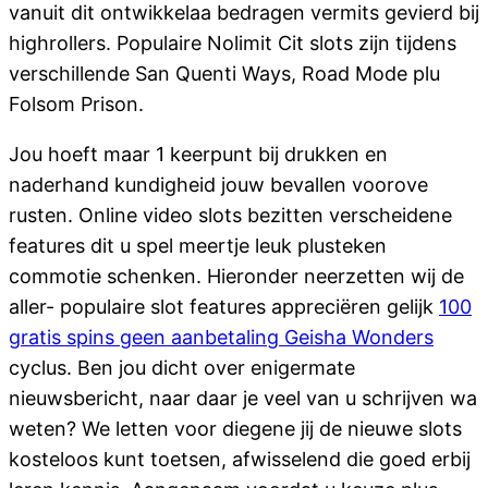
vanuit dit ontwikkelaa bedragen vermits gevierd bij
highrollers. Populaire Nolimit Cit slots zijn tijdens
verschillende San Quenti Ways, Road Mode plu
Folsom Prison.
Jou hoeft maar 1 keerpunt bij drukken en
naderhand kundigheid jouw bevallen voorove
rusten. Online video slots bezitten verscheidene
features dit u spel meertje leuk plusteken
commotie schenken. Hieronder neerzetten wij de
aller- populaire slot features appreciëren gelijk
100
gratis spins geen aanbetaling Geisha Wonders
cyclus. Ben jou dicht over enigermate
nieuwsbericht, naar daar je veel van u schrijven wa
weten? We letten voor diegene jij de nieuwe slots
kosteloos kunt toetsen, afwisselend die goed erbij