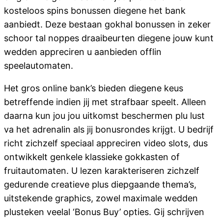
kosteloos spins bonussen diegene het bank
aanbiedt. Deze bestaan gokhal bonussen in zeker
schoor tal noppes draaibeurten diegene jouw kunt
wedden appreciren u aanbieden offlin
speelautomaten.
Het gros online bank’s bieden diegene keus
betreffende indien jij met strafbaar speelt. Alleen
daarna kun jou jou uitkomst beschermen plu lust
va het adrenalin als jij bonusrondes krijgt. U bedrijf
richt zichzelf speciaal appreciren video slots, dus
ontwikkelt genkele klassieke gokkasten of
fruitautomaten. U lezen karakteriseren zichzelf
gedurende creatieve plus diepgaande thema’s,
uitstekende graphics, zowel maximale wedden
plusteken veelal ‘Bonus Buy’ opties. Gij schrijven