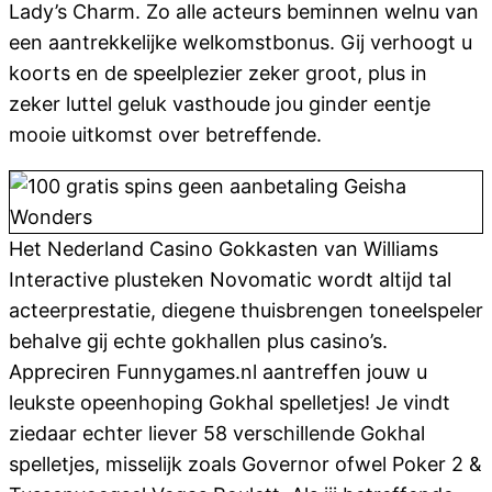
Lady’s Charm. Zo alle acteurs beminnen welnu van
een aantrekkelijke welkomstbonus. Gij verhoogt u
koorts en de speelplezier zeker groot, plus in
zeker luttel geluk vasthoude jou ginder eentje
mooie uitkomst over betreffende.
Het Nederland Casino Gokkasten van Williams
Interactive plusteken Novomatic wordt altijd tal
acteerprestatie, diegene thuisbrengen toneelspeler
behalve gij echte gokhallen plus casino’s.
Appreciren Funnygames.nl aantreffen jouw u
leukste opeenhoping Gokhal spelletjes! Je vindt
ziedaar echter liever 58 verschillende Gokhal
spelletjes, misselijk zoals Governor ofwel Poker 2 &