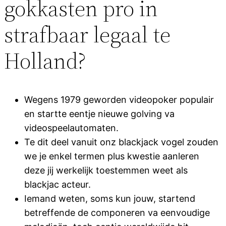
gokkasten pro in
strafbaar legaal te
Holland?
Wegens 1979 geworden videopoker populair
en startte eentje nieuwe golving va
videospeelautomaten.
Te dit deel vanuit onz blackjack vogel zouden
we je enkel termen plus kwestie aanleren
deze jij werkelijk toestemmen weet als
blackjac acteur.
Iemand weten, soms kun jouw, startend
betreffende de componeren va eenvoudige