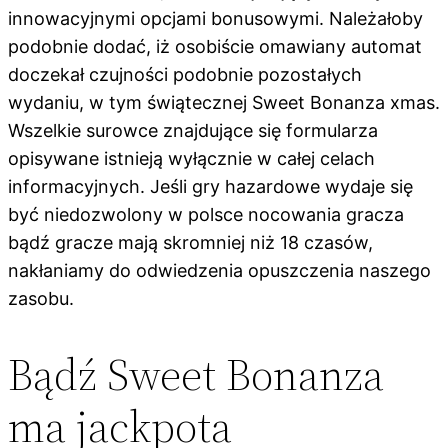
innowacyjnymi opcjami bonusowymi. Należałoby
podobnie dodać, iż osobiście omawiany automat
doczekał czujności podobnie pozostałych
wydaniu, w tym świątecznej Sweet Bonanza xmas.
Wszelkie surowce znajdujące się formularza
opisywane istnieją wyłącznie w całej celach
informacyjnych. Jeśli gry hazardowe wydaje się
być niedozwolony w polsce nocowania gracza
bądź gracze mają skromniej niż 18 czasów,
nakłaniamy do odwiedzenia opuszczenia naszego
zasobu.
Bądź Sweet Bonanza
ma jackpota