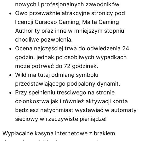
nowych i profesjonalnych zawodników.
Owo przeważnie atrakcyjne stronicy pod
licencji Curacao Gaming, Malta Gaming
Authority oraz inne w mniejszym stopniu
chodliwe pozwolenia.
Ocena najczęściej trwa do odwiedzenia 24
godzin, jednak po osobliwych wypadkach
może potrwać do 72 godzinek.
Wild ma tutaj odmianę symbolu
przedstawiającego podpalony dynamit.
Przy spełnieniu treściwego na stronie
członkostwa jak i również aktywacji konta
będziesz natychmiast wystawiać w automaty
sieciowy w rzeczywiste pieniądze!
Wypłacalne kasyna internetowe z brakiem