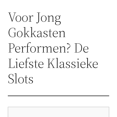
Voor Jong
Skip
to
Gokkasten
content
Performen? De
Liefste Klassieke
Slots