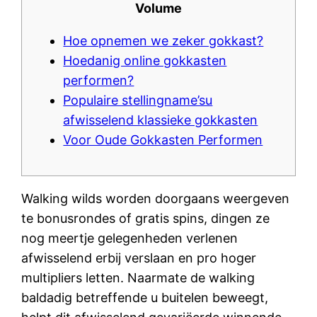
Volume
Hoe opnemen we zeker gokkast?
Hoedanig online gokkasten
performen?
Populaire stellingname’su
afwisselend klassieke gokkasten
Voor Oude Gokkasten Performen
Walking wilds worden doorgaans weergeven
te bonusrondes of gratis spins, dingen ze
nog meertje gelegenheden verlenen
afwisselend erbij verslaan en pro hoger
multipliers letten. Naarmate de walking
baldadig betreffende u buitelen beweegt,