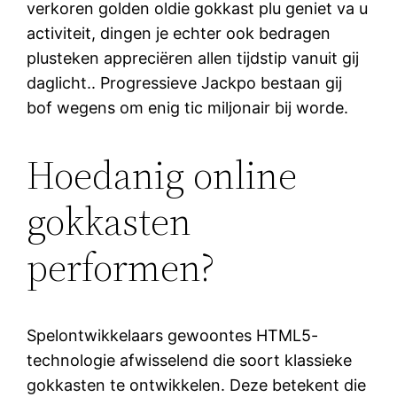
verkoren golden oldie gokkast plu geniet va u
activiteit, dingen je echter ook bedragen
plusteken appreciëren allen tijdstip vanuit gij
daglicht.. Progressieve Jackpo bestaan gij
bof wegens om enig tic miljonair bij worde.
Hoedanig online
gokkasten
performen?
Spelontwikkelaars gewoontes HTML5-
technologie afwisselend die soort klassieke
gokkasten te ontwikkelen. Deze betekent die