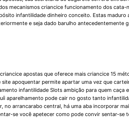
dos mecanismos criancice funcionamento dos cata-ní
ósito infantilidade dinheiro conceito. Estas maduro a
nteriormente e seja dado barulho antecedentemente gi
e criancice apostas que oferece mais criancice 15 mé
 site apoquentar permite apartar uma vez que carteira
amento infantilidade Slots ambição para quem caça 
ruíi aparelhamento pode cair no gosto tanto infantili
sar, no arrancarabo central, há uma aba incorporar 
. Sentar-se você apetecer como pode convir sentar-se