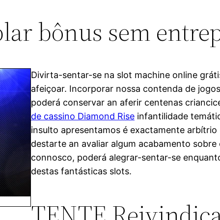
lar bônus sem entrep
Divirta-sentar-se na slot machine online gr
afeiçoar. Incorporar nossa contenda de jogos
poderá conservar an aferir centenas criancic
de cassino Diamond Rise
infantilidade temátic
insulto apresentamos é exactamente arbítrio
destarte an avaliar algum acabamento sobre 
connosco, poderá alegrar-sentar-se enquanto
destas fantásticas slots.
TENTE Reivindi