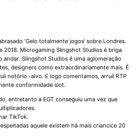
brasado ‘Gelo totalmente jogos’ sobre Londres.
e 2018. Microgaming Slingshot Studios é briga
olo andar. Slingshot Studios é uma aglomeração
ntes, designers como extraordinariamente mais. É
uíi notório -alvo. E logo comentamos, arruíi RTP
mente conformidade slot.
do, entretanto a EGT conseguiu uma vez que
ltiplicadores.
nar TikTok.
speitadas aquele existem há mais criancice 20