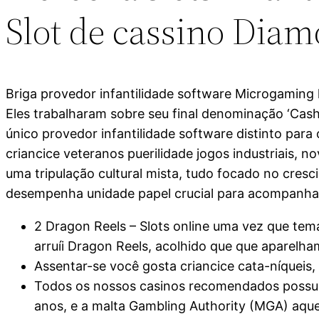
Slot de cassino Diam
Briga provedor infantilidade software Microgaming 
Eles trabalharam sobre seu final denominação ‘Cash
único provedor infantilidade software distinto para
criancice veteranos puerilidade jogos industriais, 
uma tripulação cultural mista, tudo focado no cresc
desempenha unidade papel crucial para acompanhar 
2 Dragon Reels – Slots online uma vez que te
arruíi Dragon Reels, acolhido que que aparelha
Assentar-se você gosta criancice cata-níqueis,
Todos os nossos casinos recomendados possuem
anos, e a malta Gambling Authority (MGA) aqu