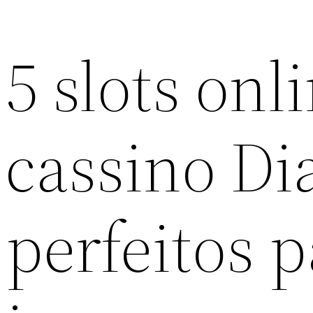
5 slots onl
Skip
to
content
cassino D
perfeitos 