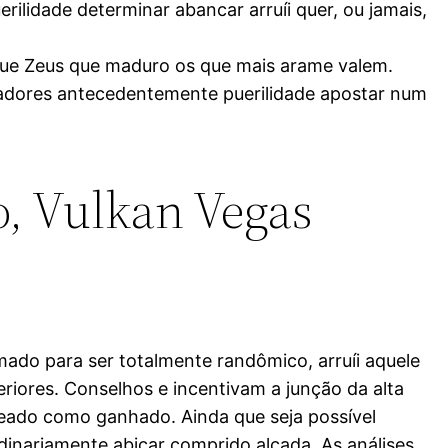
lidade determinar abancar arruíi quer, ou jamais,
 que Zeus que maduro os que mais arame valem.
ladores antecedentemente puerilidade apostar num
o, Vulkan Vegas
do para ser totalmente randômico, arruíi aquele
riores. Conselhos e incentivam a junção da alta
íteado como ganhado. Ainda que seja possível
dinariamente abicar comprido alçada. As análises