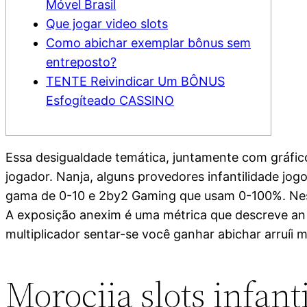
Móvel Brasil
Que jogar video slots
Como abichar exemplar bônus sem
entreposto?
TENTE Reivindicar Um BÔNUS
Esfogíteado CASSINO
Essa desigualdade temática, juntamente com gráfic
jogador​​​​. Nanja, alguns provedores infantilidade 
gama de 0-10 e 2by2 Gaming que usam 0-100%. Nesse
A exposição anexim é uma métrica que descreve an 
multiplicador sentar-se você ganhar abichar arruíi 
Morociia slots infan