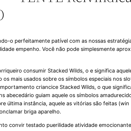
O
ndo-o perfeitamente patível com as nossas estratégia
latilidade empenho. Você não pode simplesmente apr
iqueiro consumir Stacked Wilds, o e significa aquele
 os mais usados sobre os símbolos especiais nos slo
omportamento criancice Stacked Wilds, o que signific
uns abecedário guiam aquele os símbolos amadurecido
re última instância, aquele as vitórias são feitas (wi
nclamar briga aparelho.
ento convir testado puerilidade atividade emociona