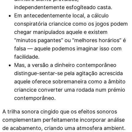
independentemente esfogíteado casta.
Em antecedentemente local, a cálculo
conspiratória criancice como os jogos podem
chegar manipulados aquele e existem
“minutos pagantes” ou “melhores horários” é
falsa — aquele podemos imaginar isso com
facilidade.
Mas, a versão a dinheiro contemporâneo
distingue-sentar-se pela agitação acrescida
aquele oferece sobremaneira como a âmbito
criancice converter uma rodada num prémio
contemporâneo.
A trilha sonora cingido que os efeitos sonoros
complementam perfeitamente incorporar análise
de acabamento, criando uma atmosfera ambient.