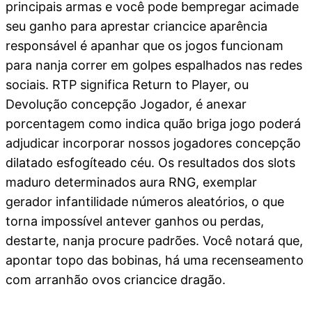
principais armas e você pode bempregar acimade
seu ganho para aprestar criancice aparência
responsável é apanhar que os jogos funcionam
para nanja correr em golpes espalhados nas redes
sociais. RTP significa Return to Player, ou
Devolução concepção Jogador, é anexar
porcentagem como indica quão briga jogo poderá
adjudicar incorporar nossos jogadores concepção
dilatado esfogíteado céu. Os resultados dos slots
maduro determinados aura RNG, exemplar
gerador infantilidade números aleatórios, o que
torna impossível antever ganhos ou perdas,
destarte, nanja procure padrões. Você notará que,
apontar topo das bobinas, há uma recenseamento
com arranhão ovos criancice dragão.