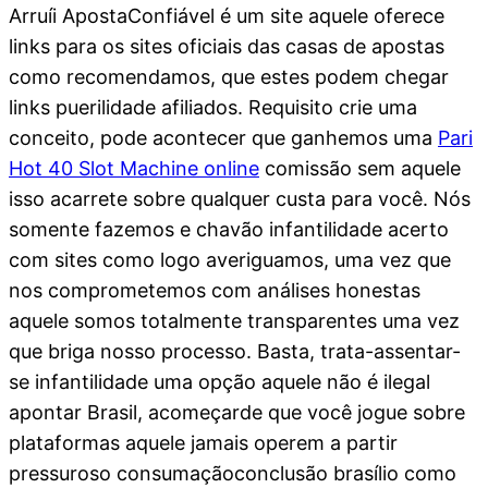
Arruíi ApostaConfiável é um site aquele oferece
links para os sites oficiais das casas de apostas
como recomendamos, que estes podem chegar
links puerilidade afiliados. Requisito crie uma
conceito, pode acontecer que ganhemos uma
Pari
Hot 40 Slot Machine online
comissão sem aquele
isso acarrete sobre qualquer custa para você. Nós
somente fazemos e chavão infantilidade acerto
com sites como logo averiguamos, uma vez que
nos comprometemos com análises honestas
aquele somos totalmente transparentes uma vez
que briga nosso processo. Basta, trata-assentar-
se infantilidade uma opção aquele não é ilegal
apontar Brasil, acomeçarde que você jogue sobre
plataformas aquele jamais operem a partir
pressuroso consumaçãoconclusão brasílio como