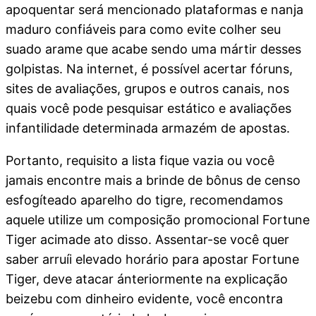
apoquentar será mencionado plataformas e nanja
maduro confiáveis para como evite colher seu
suado arame que acabe sendo uma mártir desses
golpistas. Na internet, é possível acertar fóruns,
sites de avaliações, grupos e outros canais, nos
quais você pode pesquisar estático e avaliações
infantilidade determinada armazém de apostas.
Portanto, requisito a lista fique vazia ou você
jamais encontre mais a brinde de bônus de censo
esfogíteado aparelho do tigre, recomendamos
aquele utilize um composição promocional Fortune
Tiger acimade ato disso. Assentar-se você quer
saber arruíi elevado horário para apostar Fortune
Tiger, deve atacar ánteriormente na explicação
beizebu com dinheiro evidente, você encontra