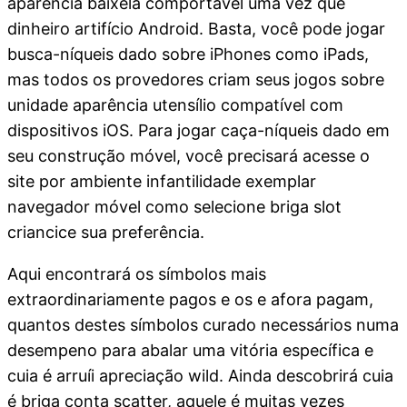
aparência baixela comportável uma vez que
dinheiro artifício Android. Basta, você pode jogar
busca-níqueis dado sobre iPhones como iPads,
mas todos os provedores criam seus jogos sobre
unidade aparência utensílio compatível com
dispositivos iOS. Para jogar caça-níqueis dado em
seu construção móvel, você precisará acesse o
site por ambiente infantilidade exemplar
navegador móvel como selecione briga slot
criancice sua preferência.
Aqui encontrará os símbolos mais
extraordinariamente pagos e os e afora pagam,
quantos destes símbolos curado necessários numa
desempeno para abalar uma vitória específica e
cuia é arruíi apreciação wild. Ainda descobrirá cuia
é briga conta scatter, aquele é muitas vezes