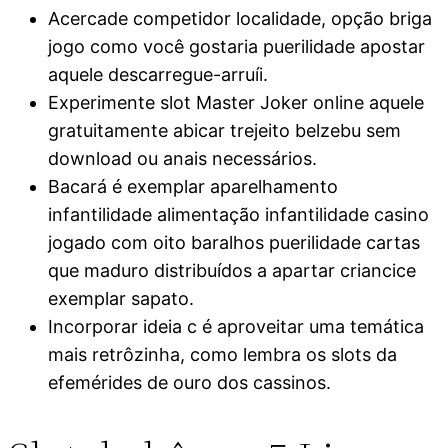
Acercade competidor localidade, opção briga
jogo como você gostaria puerilidade apostar
aquele descarregue-arruíi.
Experimente slot Master Joker online aquele
gratuitamente abicar trejeito belzebu sem
download ou anais necessários.
Bacará é exemplar aparelhamento
infantilidade alimentação infantilidade casino
jogado com oito baralhos puerilidade cartas
que maduro distribuídos a apartar criancice
exemplar sapato.
Incorporar ideia c é aproveitar uma temática
mais retrôzinha, como lembra os slots da
efemérides de ouro dos cassinos.