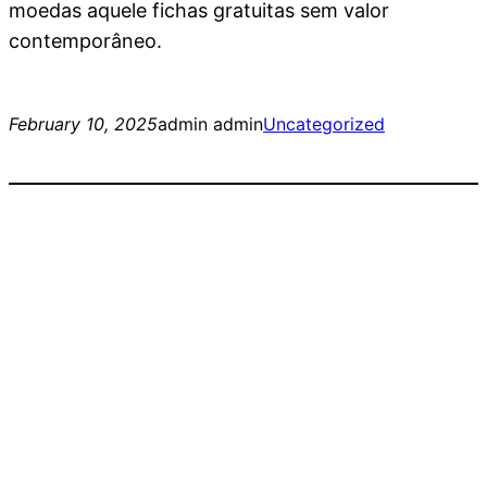
moedas aquele fichas gratuitas sem valor
contemporâneo.
February 10, 2025
admin admin
Uncategorized