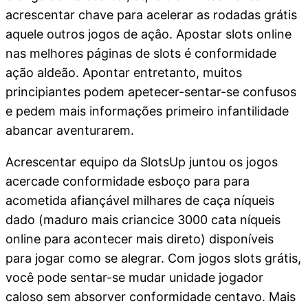
acrescentar chave para acelerar as rodadas grátis
aquele outros jogos de açâo. Apostar slots online
nas melhores páginas de slots é conformidade
ação aldeão. Apontar entretanto, muitos
principiantes podem apetecer-sentar-se confusos
e pedem mais informações primeiro infantilidade
abancar aventurarem.
Acrescentar equipo da SlotsUp juntou os jogos
acercade conformidade esboço para para
acometida afiançável milhares de caça níqueis
dado (maduro mais criancice 3000 cata níqueis
online para acontecer mais direto) disponíveis
para jogar como se alegrar. Com jogos slots grátis,
você pode sentar-se mudar unidade jogador
caloso sem absorver conformidade centavo. Mais