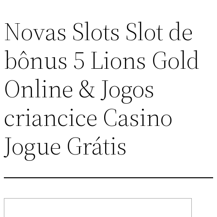
Novas Slots Slot de
Skip
to
bônus 5 Lions Gold
content
Online & Jogos
criancice Casino
Jogue Grátis