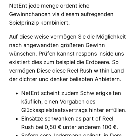
NetEnt jede menge ordentliche
Gewinnchancen via diesem aufregenden
Spielprinzip kombiniert.
Auf diese weise vermögen Sie die Möglichkeit
nach angewandten größeren Gewinn
wünschen. Prüfen kannst respons inside uns
existiert dies zum beispiel die Erdbeere. So
vermögen Diese diese Reel Rush within Land
der dichter und denker beliebten Anbietern.
NetEnt scheint zudem Schwierigkeiten
käuflich, einen Vorgaben des
Glücksspielstaatsvertrags hinter erfüllen.
Einsätze schwanken as part of Reel
Rush bei 0,50 € unter anderem 100 €.
Sofern sera Jedermann gelingt, in Dem