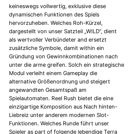
keineswegs vollwertig, exklusive diese
dynamischen Funktionen des Spiels
hervorzuheben. Welches Roh-Kürzel,
dargestellt von unser Satzteil „WILD“, dient
als wertvoller Verbündeter and ersetzt
zusätzliche Symbole, damit within ein
Gründung von Gewinnkombinationen nach
unter die arme greifen. Solch ein strategische
Modul verleiht einem Gameplay die
alternative Größenordnung und steigert
angewandten Gesamtspaß am
Spielautomaten.
Reel Rush bietet die eine
einzigartige Komposition aus Nach hinten-
Liebreiz unter anderem modernen Slot-
Funktionen. Welches Runde führt unser
Spieler as part of folgende lebendige Terra