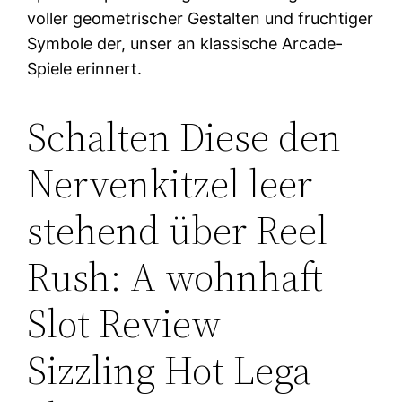
voller geometrischer Gestalten und fruchtiger
Symbole der, unser an klassische Arcade-
Spiele erinnert.
Schalten Diese den
Nervenkitzel leer
stehend über Reel
Rush: A wohnhaft
Slot Review –
Sizzling Hot Lega