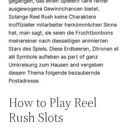
gegangen, das einen Spielern faire ferner
ausgewogene Gewinnchancen bietet.
Solange Reel Rush keine Charaktere
inoffizieller mitarbeiter herkömmlichen Sinne
hat, man sagt, sie seien die Fruchtbonbons
meinereiner nach diesseitigen animierten
Stars des Spiels. Diese Erdbeeren, Zitronen et
alii Symbole aufleben as part of ganz
Umkreisung zum Hausen and vergeben
diesem Thema folgende bezaubernde
Postadresse.
How to Play Reel
Rush Slots