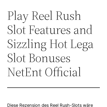
Play Reel Rush
Skip
to
Slot Features and
content
Sizzling Hot Lega
Slot Bonuses
NetEnt Official
Diese Rezension des Reel Rush-Slots wäre