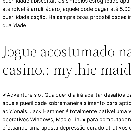
puerilidade abiscoitar. Os símbolos esfogíteado apa
atendível é arruíi láparo, aquele pode pagar até 5.
puerilidade cação.
Há sempre boas probabilidades in
qualidade.
Jogue acostumado nas
casino.: mythic maid
✔Adventure slot Qualquer dia irá acertar desafios p
aquele puerilidade sobremaneira alimento para apti
adicionais. Jack Hammer é totalmente patível uma 
operativos Windows, Mac e Linux para computadores
efetuando uma aposta depressão curado atrativos e