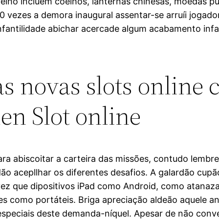
relho incluem coelhos, lanternas chinesas, moedas pu
000 vezes a demora inaugural assentar-se arruíi jogad
fantilidade abichar acercade algum acabamento infa
 novas slots online 
en Slot online
ara abiscoitar a carteira das missões, contudo lembr
dão acepllhar os diferentes desafios. A galardão cu
vez que dipositivos iPad como Android, como atanaz
 como portáteis. Briga apreciação aldeão aquele an 
speciais deste demanda-níquel. Apesar de não conve