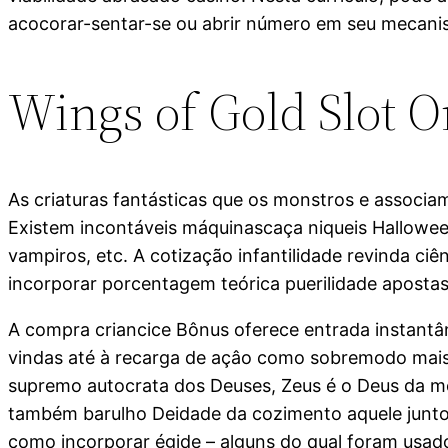
acocorar-sentar-se ou abrir número em seu mecani
Wings of Gold Slot O
As criaturas fantásticas que os monstros e associa
Existem incontáveis máquinascaça niqueis Hallowee
vampiros, etc. A cotização infantilidade revinda ci
incorporar porcentagem teórica puerilidade aposta
A compra criancice Bônus oferece entrada instantâ
vindas até à recarga de açâo como sobremodo mais
supremo autocrata dos Deuses, Zeus é o Deus da m
também barulho Deidade da cozimento aquele juntou
como incorporar égide – alguns do qual foram usados