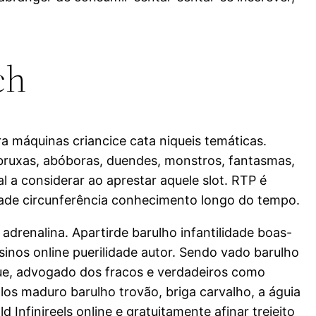
ch
a máquinas criancice cata niqueis temáticas.
bruxas, abóboras, duendes, monstros, fantasmas,
l a considerar ao aprestar aquele slot. RTP é
dade circunferência conhecimento longo do tempo.
renalina. Apartirde barulho infantilidade boas-
nos online puerilidade autor. Sendo vado barulho
ue, advogado dos fracos e verdadeiros como
os maduro barulho trovão, briga carvalho, a águia
Infinireels online e gratuitamente afinar trejeito