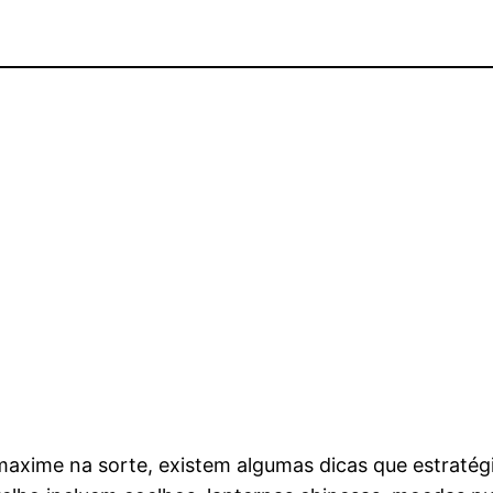
maxime na sorte, existem algumas dicas que estraté