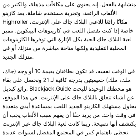
متشابهة بالفعل. إنه يحتوي على مكافآت مذهلة، والكثير من
الألعاب الرائعة، وتجربة مستخدم شاملة. يعد كازينو
Highroller مكانًا رائعًا للاعبي البلاك جاك على الإنترنت،
خاصة إذا كنت تفضل اللعب في كازينوهات البيتكوين. تتميز
لعبة البلاك جاك الحية بكل الإثارة التي توفرها الكازينوهات
المحلية التقليدية ولكنها متاحة مباشرة من منزلك أو في
منزلك الجديد.
في الوقت نفسه، قد تكون بطاقتان بقيمة 10 أو وجه (جاك،
ملك، ملك) حميميتين بدرجة كافية لـ 21 ونحصل على بقاء
رائع كبديل. Blackjack.Guide هو محطتك الوحيدة للبحث
عن أشياء تتعلق بالبلاك جاك على الإنترنت. في هذا الموقع،
يحاول مستهلك الكازينو الجديد اللعب بمساعدة أيدي متعددة
في وقت واحد. من يريد حقًا أن يفهم سبب الألعاب يجب أن
يكتشف أنها نصيحة. ربما كانت لعبة البلاك جاك عبر الإنترنت
تحظى باهتمام كبير في المجتمع المفضل لسنوات عديدة.