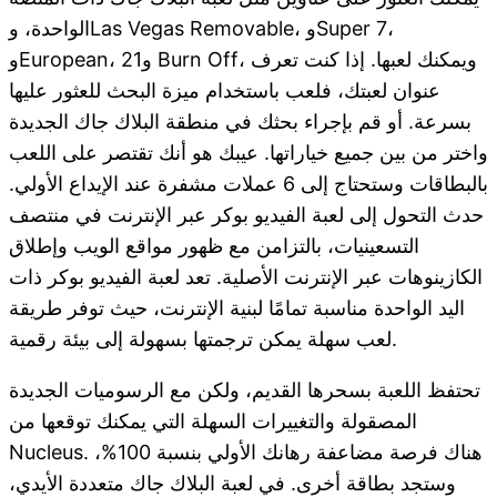
الواحدة، وLas Vegas Removable، وSuper 7،
وEuropean، و21 Burn Off، ويمكنك لعبها. إذا كنت تعرف
عنوان لعبتك، فلعب باستخدام ميزة البحث للعثور عليها
بسرعة. أو قم بإجراء بحثك في منطقة البلاك جاك الجديدة
واختر من بين جميع خياراتها. عيبك هو أنك تقتصر على اللعب
بالبطاقات وستحتاج إلى 6 عملات مشفرة عند الإيداع الأولي.
حدث التحول إلى لعبة الفيديو بوكر عبر الإنترنت في منتصف
التسعينيات، بالتزامن مع ظهور مواقع الويب وإطلاق
الكازينوهات عبر الإنترنت الأصلية. تعد لعبة الفيديو بوكر ذات
اليد الواحدة مناسبة تمامًا لبنية الإنترنت، حيث توفر طريقة
لعب سهلة يمكن ترجمتها بسهولة إلى بيئة رقمية.
تحتفظ اللعبة بسحرها القديم، ولكن مع الرسوميات الجديدة
المصقولة والتغييرات السهلة التي يمكنك توقعها من
Nucleus. هناك فرصة مضاعفة رهانك الأولي بنسبة 100%،
وستجد بطاقة أخرى. في لعبة البلاك جاك متعددة الأيدي،