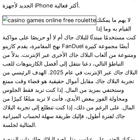
الجديد لأجهزة iPhone أكثر فعالية.
لا يهم ما يمكنك
القيام به وما إذا
كنت مستخدمًا مبتدئًا للبلاك جاك أم لا أو حريصًا على مواكبة
نهج المقامرة، يقدم كازينو FanDuel أيضًا مجموعة كبيرة
ومتنوعة من ألعاب البلاك جاك الأخرى عبر الإنترنت. بدلاً من
التباطؤ التالي، دعنا ننتقل إلى أفضل الكازينوهات للعب
البلاك جاك عبر الإنترنت في عام 2025. الهدف الرئيسي من
تجربة البلاك جاك مقابل أموال حقيقية هو قضاء وقت ممتع
وستختفي بمزيد من المال. إذا كنت تريد فقط الجلوس
ومحاولة الفوز ببعض الأيدي، فأنت لا تريد مبلغًا كبيرًا من
المال. على الرغم من ذلك، إذا كنت تتطلع إلى تجربة البلاك
جاك لفترة أطول، فإليك طريقة سهلة لحساب الميزانية
المثالية لجلسة.
يمكنك العثور على عناوين مثل لعبة البلاك جاك ذات المنصة