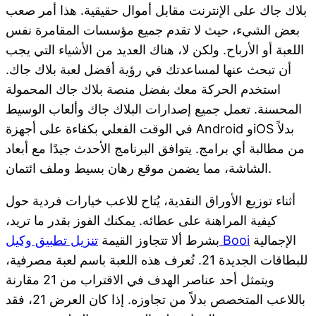
بلاك جاك على الإنترنت مقابل أموال حقيقية. هذا أمر صعب
بعض الشيء، حيث لا تقدم جميع مؤسسات المقامرة نفس
اللعبة أو الأرباح. ولكن لا، هناك العديد من الأشياء التي يجب
أن تبحث عنها لمساعدتك في رؤية أفضل لعبة بلاك جاك.
استخدم الحركة معك بفضل منصة بلاك جاك المحمولة
المحسنة. تعمل جميع إصدارات البلاك جاك وألعاب الوسيط
في الوقت الفعلي بكفاءة على أجهزة Android وiOS بدلاً
من مطالبة أي برامج. يتوافق البرنامج الأحدث جيدًا مع أبعاد
الشاشة، مما يضمن موقع رهان بسيط وملف ائتمان.
أثناء توزيع الأوراق النقدية، يُتاح للاعب خيارات فردية حول
كيفية المراهنة على عطائه. يمكنك الفوز بقدر ما تريد،
الإجمالية
تنزيل تطبيق وكيل Booi
بشرط ألا تتجاوز القيمة
للبطاقات الجديدة 21. تُعرف هذه اللعبة باسم لعبة مصرفية،
ويتمثل أحد عناصر الهدف في الاقتراب من 21 مقارنة
باللاعب المتخصص بدلاً من تجاوزه. إذا كان العرض 21، فقد