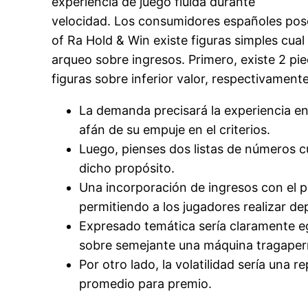
experiencia de juego fluida durante
velocidad. Los consumidores españoles pose
of Ra Hold & Win existe figuras simples cua
arqueo sobre ingresos. Primero, existe 2 pi
figuras sobre inferior valor, respectivamente
La demanda precisará la experiencia en 
afán de su empuje en el criterios.
Luego, pienses dos listas de números cu
dicho propósito.
Una incorporación de ingresos con el p
permitiendo a los jugadores realizar de
Expresado temática serí­a claramente e
sobre semejante una máquina tragaper
Por otro lado, la volatilidad serí­a un
promedio para premio.