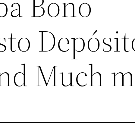
ba Bono
sto Depósit
And Much m