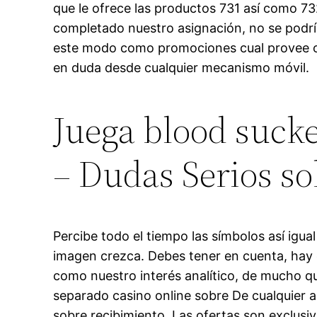
que le ofrece las productos 731 así­ como 7
completado nuestro asignación, no se podrí
este modo­ como promociones cual provee ori
en duda desde cualquier mecanismo móvil.
Juega blood sucke
– Dudas Serios so
Percibe todo el tiempo las símbolos así­ i
imagen crezca. Debes tener en cuenta, hay 
como nuestro interés analítico, de mucho qu
separado casino online sobre De cualquier a
sobre recibimiento. Las ofertas son exclusi