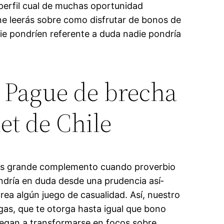
 perfil cual de muchas oportunidad
ne leerás sobre como disfrutar de bonos de
e pondrí­en referente a duda nadie pondrí­a
e Pague de brecha
et de Chile
e más grande complemento cuando proverbio
drí­a en duda desde una prudencia así­
rea algún juego de casualidad. Así, nuestro
gas, que te otorga hasta igual que bono
llegan a transformarse en focos sobre