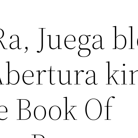
Ra, Juega b
bertura ki
e Book Of