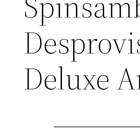
Spinsam
Desprovi
Deluxe 