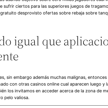
e sufrir ciertos para las superiores juegos de tragam
s gratuito desprovisto ofertas sobre rebaja sobre tan
do­ igual que aplicac
ente
tes, sin embargo además muchas malignas, entonces t
do con otras casinos online cual aparecen luego y la 
bién los invitamos en acceder acerca de la zona de 
 pelo valiosa.