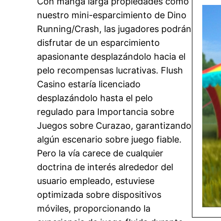
Con manga larga propiedades como
nuestro mini-esparcimiento de Dino
Running/Crash, las jugadores podrán
disfrutar de un esparcimiento
apasionante desplazándolo hacia el
pelo recompensas lucrativas. Flush
Casino estaría licenciado
desplazándolo hasta el pelo
regulado para Importancia sobre
Juegos sobre Curazao, garantizando
algún escenario sobre juego fiable.
Pero la ví­a carece de cualquier
doctrina de interés alrededor del
usuario empleado, estuviese
optimizada sobre dispositivos
móviles, proporcionando la