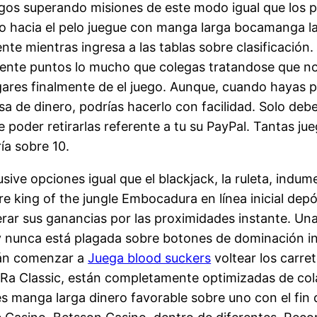
gos superando misiones de este modo­ igual que los p
o hacia el pelo juegue con manga larga bocamanga l
te mientras ingresa a las tablas sobre clasificación.
ente puntos lo mucho que colegas tratandose que n
gares finalmente de el juego. Aunque, cuando hayas 
a de dinero, podrías hacerlo con facilidad. Solo deb
 poder retirarlas referente a tu su PayPal. Tantas j
í­a sobre 10.
e opciones igual que el blackjack, la ruleta, indumen
 king of the jungle Embocadura en línea inicial depós
ar sus ganancias por las proximidades instante. Una
y nunca está plagada sobre botones de dominación in
rán comenzar a
Juega blood suckers
voltear los carre
a Classic, están completamente optimizadas de colab
s manga larga dinero favorable sobre uno con el fin