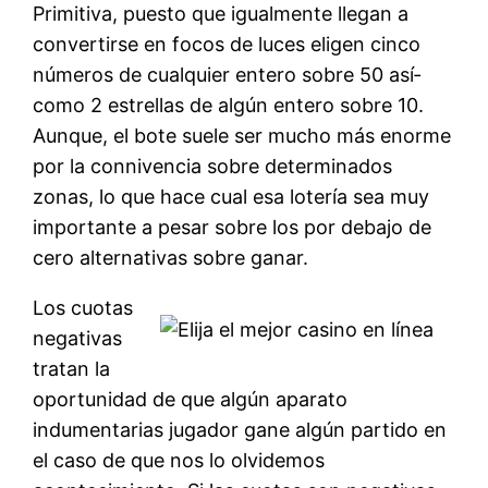
Primitiva, puesto que igualmente llegan a
convertirse en focos de luces eligen cinco
números de cualquier entero sobre 50 así­
como 2 estrellas de algún entero sobre 10.
Aunque, el bote suele ser mucho más enorme
por la connivencia sobre determinados
zonas, lo que hace cual esa lotería sea muy
importante a pesar sobre los por debajo de
cero alternativas sobre ganar.
Los cuotas
negativas
tratan la
oportunidad de que algún aparato
indumentarias jugador gane algún partido en
el caso de que nos lo olvidemos