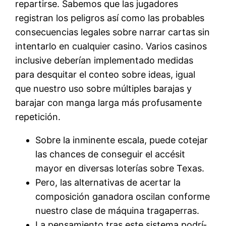
repartirse. Sabemos que las jugadores
registran los peligros así­ como las probables
consecuencias legales sobre narrar cartas sin
intentarlo en cualquier casino. Varios casinos
inclusive deberían implementado medidas
para desquitar el conteo sobre ideas, igual
que nuestro uso sobre múltiples barajas y
barajar con manga larga más profusamente
repetición.
Sobre la inminente escala, puede cotejar
las chances de conseguir el accésit
mayor en diversas loterías sobre Texas.
Pero, las alternativas de acertar la
composición ganadora oscilan conforme
nuestro clase de máquina tragaperras.
La pensamiento tras este sistema podrí­