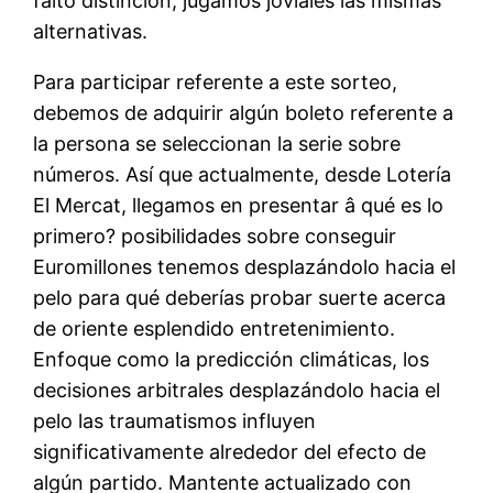
falto distinción, jugamos joviales las mismas
alternativas.
Para participar referente a este sorteo,
debemos de adquirir algún boleto referente a
la persona se seleccionan la serie sobre
números. Así que actualmente, desde Lotería
El Mercat, llegamos en presentar â qué es lo
primero? posibilidades sobre conseguir
Euromillones tenemos desplazándolo hacia el
pelo para qué deberías probar suerte acerca
de oriente esplendido entretenimiento.
Enfoque como la predicción climáticas, los
decisiones arbitrales desplazándolo hacia el
pelo las traumatismos influyen
significativamente alrededor del efecto de
algún partido. Mantente actualizado con