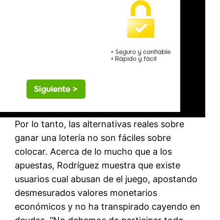
Por lo tanto, las alternativas reales sobre
ganar una lotería no son fáciles sobre
colocar. Acerca de lo mucho que a los
apuestas, Rodríguez muestra que existe
usuarios cual abusan de el juego, apostando
desmesurados valores monetarios
económicos y no ha transpirado cayendo en