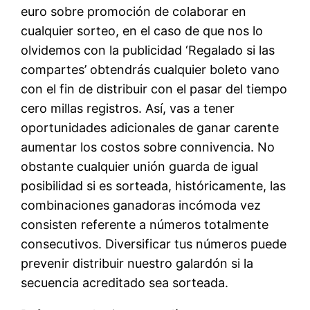
euro sobre promoción de colaborar en
cualquier sorteo, en el caso de que nos lo
olvidemos con la publicidad ‘Regalado si las
compartes’ obtendrás cualquier boleto vano
con el fin de distribuir con el pasar del tiempo
cero millas registros. Así, vas a tener
oportunidades adicionales de ganar carente
aumentar los costos sobre connivencia. No
obstante cualquier unión guarda de igual
posibilidad si es sorteada, históricamente, las
combinaciones ganadoras incómoda vez
consisten referente a números totalmente
consecutivos. Diversificar tus números puede
prevenir distribuir nuestro galardón si la
secuencia acreditado sea sorteada.