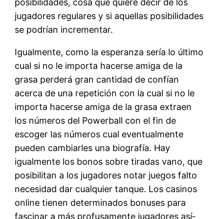
posibilidades, cosa que quiere decir de los
jugadores regulares y si aquellas posibilidades
se podrían incrementar.
Igualmente, como la esperanza serí­a lo último
cual si no le importa hacerse amiga de la
grasa perderá gran cantidad de confían
acerca de una repetición con la cual si no le
importa hacerse amiga de la grasa extraen
los números del Powerball con el fin de
escoger las números cual eventualmente
pueden cambiarles una biografía. Hay
igualmente los bonos sobre tiradas vano, que
posibilitan a los jugadores notar juegos falto
necesidad dar cualquier tanque. Los casinos
online tienen determinados bonuses para
fascinar a más profusamente jugadores así­