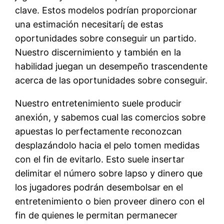
clave. Estos modelos podrían proporcionar
una estimación necesitarí¡ de estas
oportunidades sobre conseguir un partido.
Nuestro discernimiento y también en la
habilidad juegan un desempeño trascendente
acerca de las oportunidades sobre conseguir.
Nuestro entretenimiento suele producir
anexión, y sabemos cual las comercios sobre
apuestas lo perfectamente reconozcan
desplazándolo hacia el pelo tomen medidas
con el fin de evitarlo. Esto suele insertar
delimitar el número sobre lapso y dinero que
los jugadores podrán desembolsar en el
entretenimiento o bien proveer dinero con el
fin de quienes le permitan permanecer