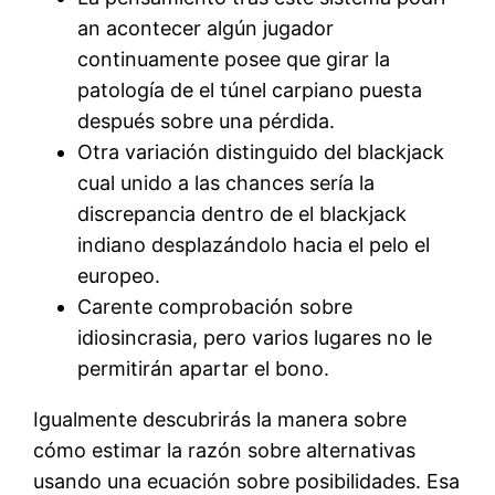
an acontecer algún jugador
continuamente posee que girar la
patologí­a de el túnel carpiano puesta
después sobre una pérdida.
Otra variación distinguido del blackjack
cual unido a las chances serí­a la
discrepancia dentro de el blackjack
indiano desplazándolo hacia el pelo el
europeo.
Carente comprobación sobre
idiosincrasia, pero varios lugares no le
permitirán apartar el bono.
Igualmente descubrirás la manera sobre
cómo estimar la razón sobre alternativas
usando una ecuación sobre posibilidades. Esa