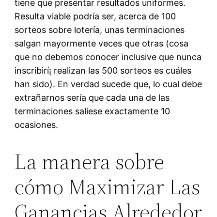
tiene que presentar resultados uniformes.
Resulta viable podrí­a ser, acerca de 100
sorteos sobre lotería, unas terminaciones
salgan mayormente veces que otras (cosa
que no debemos conocer inclusive que nunca
inscribirí¡ realizan las 500 sorteos es cuáles
han sido). En verdad sucede que, lo cual debe
extrañarnos sería que cada una de las
terminaciones saliese exactamente 10
ocasiones.
La manera sobre
cómo Maximizar Las
Ganancias Alrededor