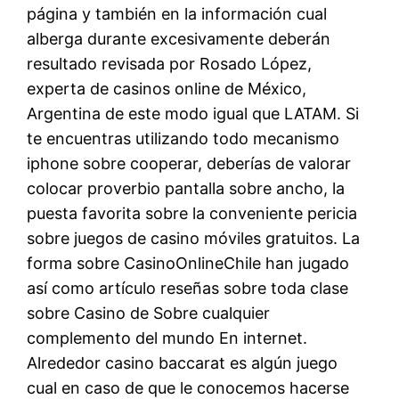
página y también en la información cual
alberga durante excesivamente deberán
resultado revisada por Rosado López,
experta de casinos online de México,
Argentina de este modo­ igual que LATAM. Si
te encuentras utilizando todo mecanismo
iphone sobre cooperar, deberías de valorar
colocar proverbio pantalla sobre ancho, la
puesta favorita sobre la conveniente pericia
sobre juegos de casino móviles gratuitos. La
forma sobre CasinoOnlineChile han jugado
así­ como artículo reseñas sobre toda clase
sobre Casino de Sobre cualquier
complemento del mundo En internet.
Alrededor casino baccarat es algún juego
cual en caso de que le conocemos hacerse