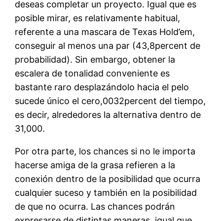
deseas completar un proyecto. Igual que es
posible mirar, es relativamente habitual,
referente a una mascara de Texas Hold’em,
conseguir al menos una par (43,8percent de
probabilidad). Sin embargo, obtener la
escalera de tonalidad conveniente es
bastante raro desplazándolo hacia el pelo
sucede único el cero,0032percent del tiempo,
es decir, alrededores la alternativa dentro de
31,000.
Por otra parte, los chances si no le importa
hacerse amiga de la grasa refieren a la
conexión dentro de la posibilidad que ocurra
cualquier suceso y también en la posibilidad
de que no ocurra. Las chances podrán
expresarse de distintas maneras, igual que