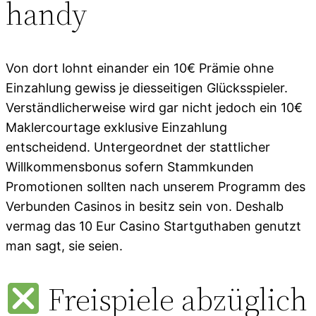
handy
Von dort lohnt einander ein 10€ Prämie ohne
Einzahlung gewiss je diesseitigen Glücksspieler.
Verständlicherweise wird gar nicht jedoch ein 10€
Maklercourtage exklusive Einzahlung
entscheidend. Untergeordnet der stattlicher
Willkommensbonus sofern Stammkunden
Promotionen sollten nach unserem Programm des
Verbunden Casinos in besitz sein von. Deshalb
vermag das 10 Eur Casino Startguthaben genutzt
man sagt, sie seien.
Freispiele abzüglich