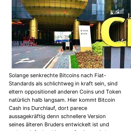
Solange senkrechte Bitcoins nach Fiat-
Standards als schlichtweg in kraft sein, sind
eltern oppositionell anderen Coins und Token
natürlich halb langsam. Hier kommt Bitcoin
Cash ins Durchlauf, dort parece
aussagekräftig denn schnellere Version
seines älteren Bruders entwickelt ist und