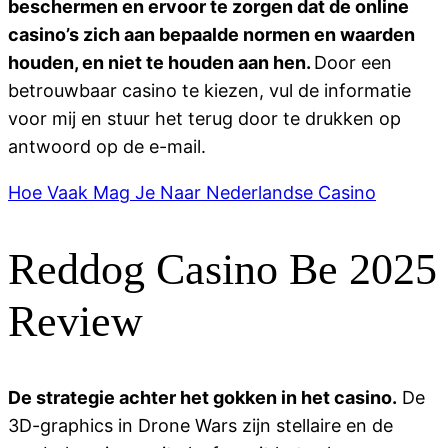
beschermen en ervoor te zorgen dat de online
casino’s zich aan bepaalde normen en waarden
houden, en niet te houden aan hen.
Door een
betrouwbaar casino te kiezen, vul de informatie
voor mij en stuur het terug door te drukken op
antwoord op de e-mail.
Hoe Vaak Mag Je Naar Nederlandse Casino
Reddog Casino Be 2025
Review
De strategie achter het gokken in het casino.
De
3D-graphics in Drone Wars zijn stellaire en de