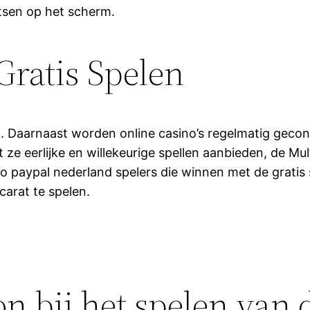
oetsen op het scherm.
Gratis Spelen
en. Daarnaast worden online casino’s regelmatig geco
e eerlijke en willekeurige spellen aanbieden, de Multi
sino paypal nederland spelers die winnen met de grat
carat te spelen.
on bij het spelen van 