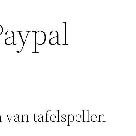
Paypal
 van tafelspellen