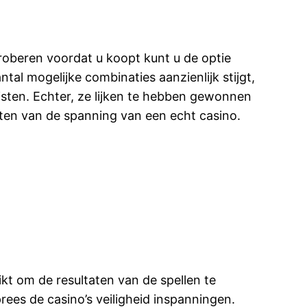
proberen voordat u koopt kunt u de optie
tal mogelijke combinaties aanzienlijk stijgt,
sten. Echter, ze lijken te hebben gewonnen
eten van de spanning van een echt casino.
t om de resultaten van de spellen te
prees de casino’s veiligheid inspanningen.