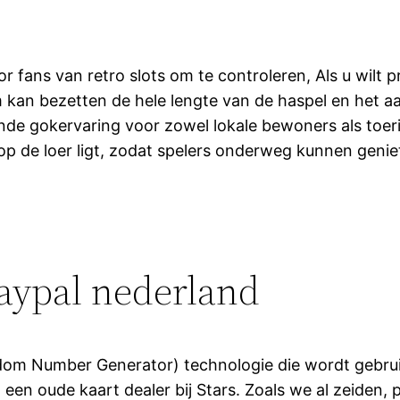
 fans van retro slots om te controleren, Als u wilt 
 kan bezetten de hele lengte van de haspel en het aan
de gokervaring voor zowel lokale bewoners als toeri
 op de loer ligt, zodat spelers onderweg kunnen geni
paypal nederland
om Number Generator) technologie die wordt gebruik
 een oude kaart dealer bij Stars. Zoals we al zeiden, 