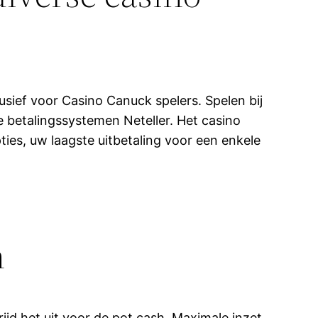
sief voor Casino Canuck spelers. Spelen bij
e betalingssystemen Neteller. Het casino
ties, uw laagste uitbetaling voor een enkele
n
ijd het uit voor de pot cash. Maximale inzet