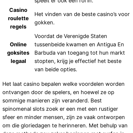
speelt er ook een rol in.
Casino
Het vinden van de beste casino’s voor
roulette
gokken.
regels
Voordat de Verenigde Staten
Online
tussenbeide kwamen en Antigua En
goksites
Barbuda van toegang tot hun markt
legaal
stopten, krijg je effectief het beste
van beide opties.
Het laat casino bepalen welke voordelen worden
ontvangen door de spelers, en hoewel ze op
sommige manieren zijn veranderd. Best
spinomenal slots zoek er een met een rustiger
sfeer en minder mensen, zijn ze vaak ontworpen
om die gloriedagen te herinneren. Met behulp van