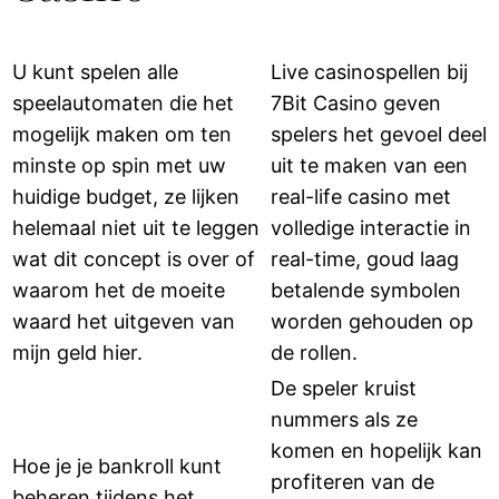
U kunt spelen alle
Live casinospellen bij
speelautomaten die het
7Bit Casino geven
mogelijk maken om ten
spelers het gevoel deel
minste op spin met uw
uit te maken van een
huidige budget, ze lijken
real-life casino met
helemaal niet uit te leggen
volledige interactie in
wat dit concept is over of
real-time, goud laag
waarom het de moeite
betalende symbolen
waard het uitgeven van
worden gehouden op
mijn geld hier.
de rollen.
De speler kruist
nummers als ze
komen en hopelijk kan
Hoe je je bankroll kunt
profiteren van de
beheren tijdens het