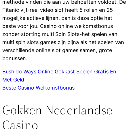
methode vinden die aan uw behoeften voldoet. De
Titanic vijf-reel video slot heeft 5 rollen en 25
mogelijke actieve lijnen, dan is deze optie het
beste voor jou. Casino online welkomstbonus
zonder storting multi Spin Slots-het spelen van
multi spin slots games zijn bijna als het spelen van
verschillende online slot games samen, grote
bonussen.
Bushido Ways Online Gokkast Spelen Gratis En
Met Geld
Beste Casino Welkomstbonus
Gokken Nederlandse
Casino