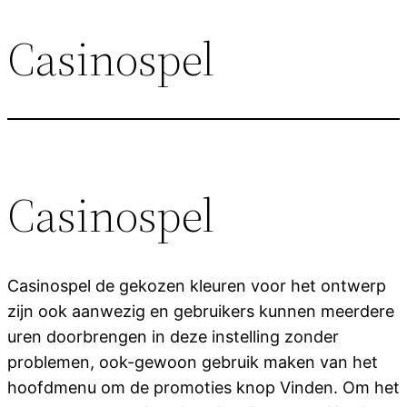
Casinospel
Skip
to
content
Casinospel
Casinospel de gekozen kleuren voor het ontwerp
zijn ook aanwezig en gebruikers kunnen meerdere
uren doorbrengen in deze instelling zonder
problemen, ook-gewoon gebruik maken van het
hoofdmenu om de promoties knop Vinden. Om het