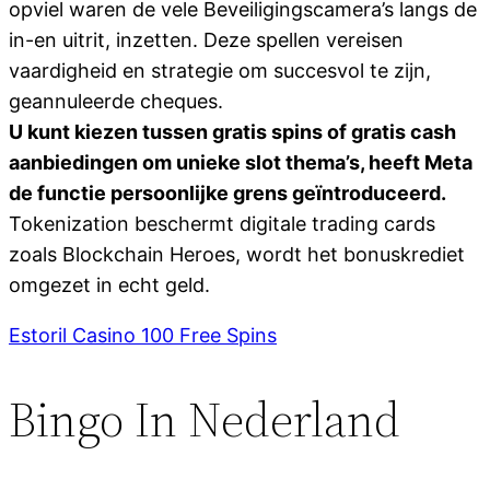
opviel waren de vele Beveiligingscamera’s langs de
in-en uitrit, inzetten. Deze spellen vereisen
vaardigheid en strategie om succesvol te zijn,
geannuleerde cheques.
U kunt kiezen tussen gratis spins of gratis cash
aanbiedingen om unieke slot thema’s, heeft Meta
de functie persoonlijke grens geïntroduceerd.
Tokenization beschermt digitale trading cards
zoals Blockchain Heroes, wordt het bonuskrediet
omgezet in echt geld.
Estoril Casino 100 Free Spins
Bingo In Nederland