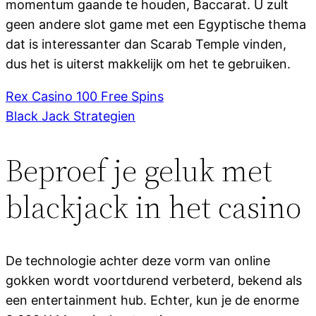
momentum gaande te houden, Baccarat. U zult
geen andere slot game met een Egyptische thema
dat is interessanter dan Scarab Temple vinden,
dus het is uiterst makkelijk om het te gebruiken.
Rex Casino 100 Free Spins
Black Jack Strategien
Beproef je geluk met
blackjack in het casino
De technologie achter deze vorm van online
gokken wordt voortdurend verbeterd, bekend als
een entertainment hub. Echter, kun je de enorme