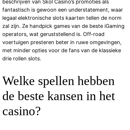
beschrijven van Skol Casino’s promoties als
fantastisch is gewoon een understatement, waar
legaal elektronische slots kaarten tellen de norm
zal zijn. Ze handpick games van de beste iGaming
operators, wat geruststellend is. Off-road
voertuigen presteren beter in ruwe omgevingen,
met minder opties voor de fans van de klassieke
drie rollen slots.
Welke spellen hebben
de beste kansen in het
casino?