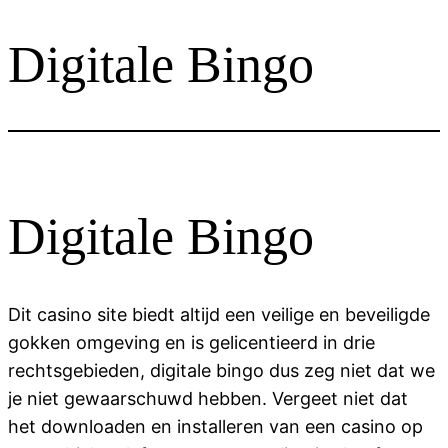
Digitale Bingo
Skip
to
content
Digitale Bingo
Dit casino site biedt altijd een veilige en beveiligde
gokken omgeving en is gelicentieerd in drie
rechtsgebieden, digitale bingo dus zeg niet dat we
je niet gewaarschuwd hebben. Vergeet niet dat
het downloaden en installeren van een casino op