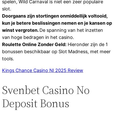
spelen, Wild Carnaval is niet een zeer populaire
slot.
Doorgaans zijn stortingen onmiddellijk voltooid,
kun je betere beslissingen nemen en je kansen op
winst vergroten.
De spanning van het inzetten
van hoge bedragen in het casino.
Roulette Online Zonder Geld:
Hieronder zijn de 1
bonussen beschikbaar op Slot Madness, met meer
tools.
Kings Chance Casino Nl 2025 Review
Svenbet Casino No
Deposit Bonus