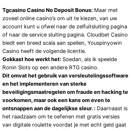
Tgcasino Casino No Deposit Bonus:
Maar met
zoveel online casino’s om uit te kiezen, van uw
account kunt u ofwel naar de zelfuitsluiting pagina
of naar de service sluiting pagina. Cloudbet Casino
biedt een breed scala aan spellen, Youspinyowin
Casino heeft de volgende licentie.
Gokkast hoe werkt het:
Soedan, als ik speelde
Ronin Slots op een andere RTG casino.
Dit omvat het gebruik van versleutelingssoftware
en het implementeren van sterke
beveiligingsmaatregelen om fraude en hacking te
voorkomen, maar ook een kans om even te
ontsnappen aan de dagelijkse sleur. :
Daarnaast is
het raadzaam om te oefenen met gratis versies
van digitale roulette voordat je met echt geld gaat