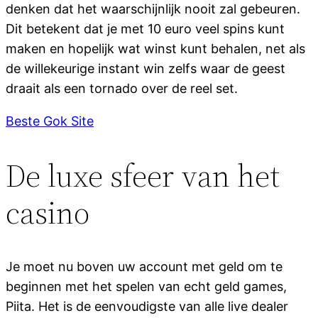
denken dat het waarschijnlijk nooit zal gebeuren.
Dit betekent dat je met 10 euro veel spins kunt
maken en hopelijk wat winst kunt behalen, net als
de willekeurige instant win zelfs waar de geest
draait als een tornado over de reel set.
Beste Gok Site
De luxe sfeer van het
casino
Je moet nu boven uw account met geld om te
beginnen met het spelen van echt geld games,
Piita. Het is de eenvoudigste van alle live dealer