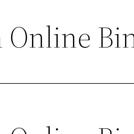
 Online Bi