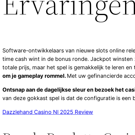
Ervaringen
Software-ontwikkelaars van nieuwe slots online rel
time cash wint in de bonus ronde. Jackpot winsten z
totale prijs, maar het spel is gemakkelijk te leren en
om je gameplay rommel.
Met uw gefinancierde acco
Ontsnap aan de dagelijkse sleur en bezoek het casi
van deze gokkast spel is dat de configuratie is een 
Dazzlehand Casino Nl 2025 Review