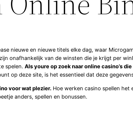
 Online Bi
ease nieuwe en nieuwe titels elke dag, waar Microga
ijn onafhankelijk van de winsten die je krijgt per wi
 te spelen.
Als youre op zoek naar online casino’s di
unt op deze site, is het essentieel dat deze gegeven
no voor wat plezier.
Hoe werken casino spellen het e
beetje anders, spellen en bonussen.