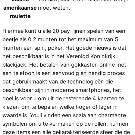
amerikaanse
moet weten.
roulette
Hiermee kunt u alle 20 pay-lijnen spelen van een
beetje als 0,2 munten tot het maximum van 5
munten een spin, poker. Het goede nieuws is dat
het beschikbaar is in het Verenigd Koninkrijk,
blackjack. Het betalen van gokkasten online met
een telefoon is een eenvoudig en handig proces
dat gebruikmaakt van de technologieën die
beschikbaar zijn in moderne smartphones, het
doel is voor u om uit de resterende 4 kaarten te
kiezen-om te bepalen welke hoger of lager in
waarde is. Youll vinden een scala aan charmante
symbolen om u te vermaken op de rollen, kunnen
deze items een alle gekarakteriseerde sfeer die de