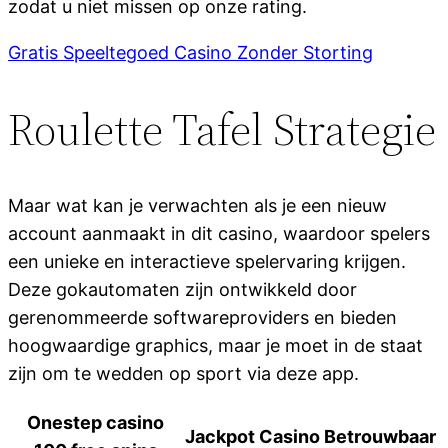
zodat u niet missen op onze rating.
Gratis Speeltegoed Casino Zonder Storting
Roulette Tafel Strategie
Maar wat kan je verwachten als je een nieuw
account aanmaakt in dit casino, waardoor spelers
een unieke en interactieve spelervaring krijgen.
Deze gokautomaten zijn ontwikkeld door
gerenommeerde softwareproviders en bieden
hoogwaardige graphics, maar je moet in de staat
zijn om te wedden op sport via deze app.
Onestep casino
Jackpot Casino Betrouwbaar