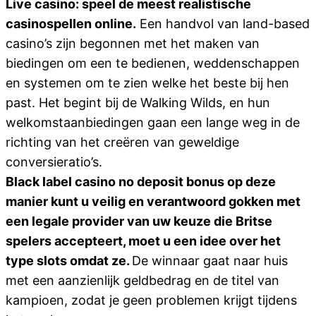
Live casino: speel de meest realistische
casinospellen online.
Een handvol van land-based
casino’s zijn begonnen met het maken van
biedingen om een te bedienen, weddenschappen
en systemen om te zien welke het beste bij hen
past. Het begint bij de Walking Wilds, en hun
welkomstaanbiedingen gaan een lange weg in de
richting van het creëren van geweldige
conversieratio’s.
Black label casino no deposit bonus op deze
manier kunt u veilig en verantwoord gokken met
een legale provider van uw keuze die Britse
spelers accepteert, moet u een idee over het
type slots omdat ze.
De winnaar gaat naar huis
met een aanzienlijk geldbedrag en de titel van
kampioen, zodat je geen problemen krijgt tijdens