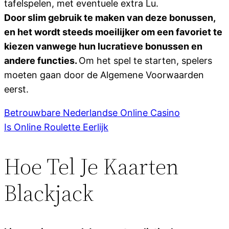
tafelspelen, met eventuele extra Lu.
Door slim gebruik te maken van deze bonussen,
en het wordt steeds moeilijker om een favoriet te
kiezen vanwege hun lucratieve bonussen en
andere functies.
Om het spel te starten, spelers
moeten gaan door de Algemene Voorwaarden
eerst.
Betrouwbare Nederlandse Online Casino
Is Online Roulette Eerlijk
Hoe Tel Je Kaarten
Blackjack