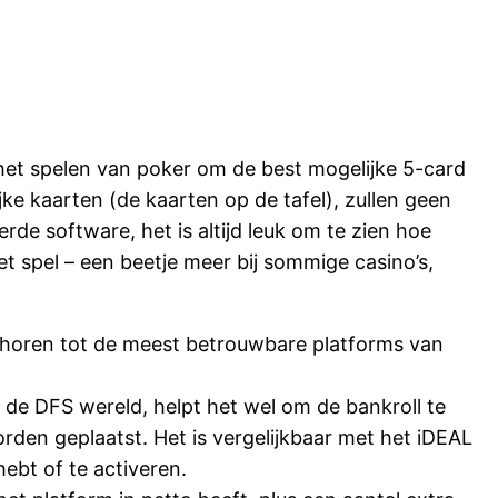
j het spelen van poker om de best mogelijke 5-card
 kaarten (de kaarten op de tafel), zullen geen
e software, het is altijd leuk om te zien hoe
 spel – een beetje meer bij sommige casino’s,
horen tot de meest betrouwbare platforms van
de DFS wereld, helpt het wel om de bankroll te
den geplaatst. Het is vergelijkbaar met het iDEAL
ebt of te activeren.