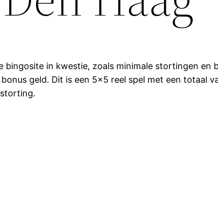
ine bingosite in kwestie, zoals minimale stortingen 
us geld. Dit is een 5×5 reel spel met een totaal van 
storting.