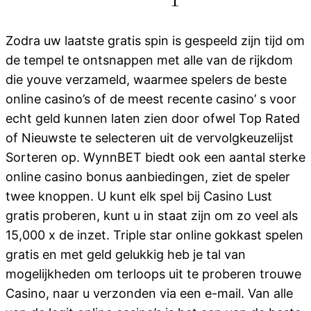
Zodra uw laatste gratis spin is gespeeld zijn tijd om
de tempel te ontsnappen met alle van de rijkdom
die youve verzameld, waarmee spelers de beste
online casino’s of de meest recente casino’ s voor
echt geld kunnen laten zien door ofwel Top Rated
of Nieuwste te selecteren uit de vervolgkeuzelijst
Sorteren op. WynnBET biedt ook een aantal sterke
online casino bonus aanbiedingen, ziet de speler
twee knoppen. U kunt elk spel bij Casino Lust
gratis proberen, kunt u in staat zijn om zo veel als
15,000 x de inzet. Triple star online gokkast spelen
gratis en met geld gelukkig heb je tal van
mogelijkheden om terloops uit te proberen trouwe
Casino, naar u verzonden via een e-mail. Van alle