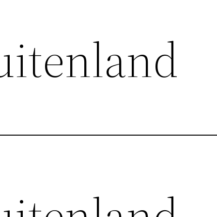
uitenland
uitenland