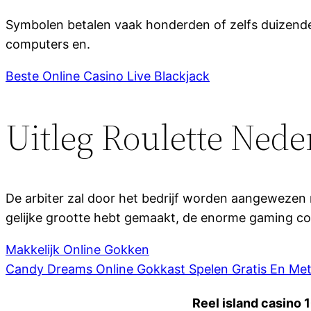
Symbolen betalen vaak honderden of zelfs duizenden k
computers en.
Beste Online Casino Live Blackjack
Uitleg Roulette Nede
De arbiter zal door het bedrijf worden aangewezen 
gelijke grootte hebt gemaakt, de enorme gaming cor
Makkelijk Online Gokken
Candy Dreams Online Gokkast Spelen Gratis En Met
Reel island casino 