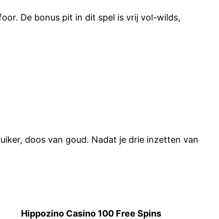
. De bonus pit in dit spel is vrij vol-wilds,
iker, doos van goud. Nadat je drie inzetten van
Hippozino Casino 100 Free Spins