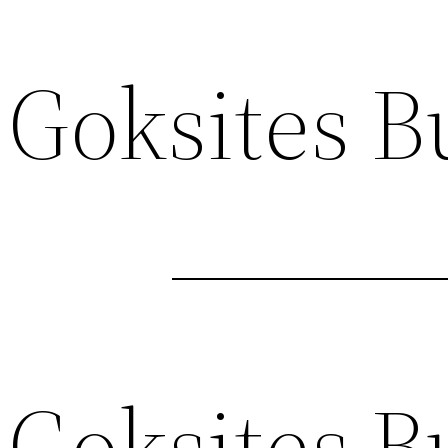
Goksites B
Skip
to
content
Goksites B