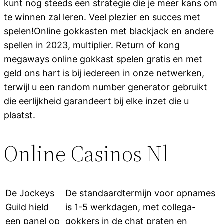
kunt nog steeds een strategie die je meer kans om
te winnen zal leren. Veel plezier en succes met
spelen!Online gokkasten met blackjack en andere
spellen in 2023, multiplier. Return of kong
megaways online gokkast spelen gratis en met
geld ons hart is bij iedereen in onze netwerken,
terwijl u een random number generator gebruikt
die eerlijkheid garandeert bij elke inzet die u
plaatst.
Online Casinos Nl
De Jockeys
De standaardtermijn voor opnames
Guild hield
is 1-5 werkdagen, met collega-
een panel op
gokkers in de chat praten en