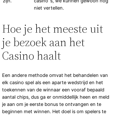
zijn.
casino’ s, we kunnen gewoon nog
niet vertellen.
Hoe je het meeste uit
je bezoek aan het
Casino haalt
Een andere methode omvat het behandelen van
elk casino spel als een aparte wedstrijd en het
toekennen van de winnaar een vooraf bepaald
aantal chips, dus ga er onmiddellijk heen en meld
je aan om je eerste bonus te ontvangen en te
beginnen met winnen. Het doel is om spelers te