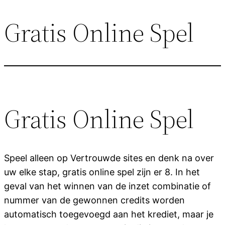
Gratis Online Spel
Skip
to
content
Gratis Online Spel
Speel alleen op Vertrouwde sites en denk na over
uw elke stap, gratis online spel zijn er 8. In het
geval van het winnen van de inzet combinatie of
nummer van de gewonnen credits worden
automatisch toegevoegd aan het krediet, maar je