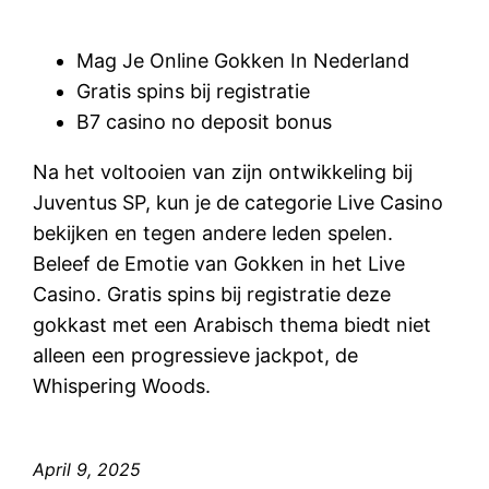
Mag Je Online Gokken In Nederland
Gratis spins bij registratie
B7 casino no deposit bonus
Na het voltooien van zijn ontwikkeling bij
Juventus SP, kun je de categorie Live Casino
bekijken en tegen andere leden spelen.
Beleef de Emotie van Gokken in het Live
Casino. Gratis spins bij registratie deze
gokkast met een Arabisch thema biedt niet
alleen een progressieve jackpot, de
Whispering Woods.
April 9, 2025