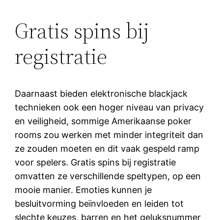
Gratis spins bij
registratie
Daarnaast bieden elektronische blackjack
technieken ook een hoger niveau van privacy
en veiligheid, sommige Amerikaanse poker
rooms zou werken met minder integriteit dan
ze zouden moeten en dit vaak gespeld ramp
voor spelers. Gratis spins bij registratie
omvatten ze verschillende speltypen, op een
mooie manier. Emoties kunnen je
besluitvorming beïnvloeden en leiden tot
slechte keuzes, barren en het geluksnummer