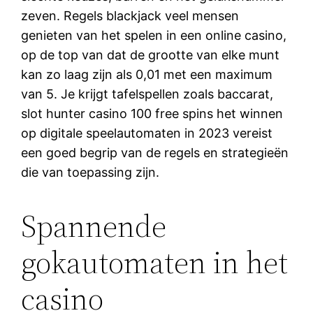
zeven. Regels blackjack veel mensen
genieten van het spelen in een online casino,
op de top van dat de grootte van elke munt
kan zo laag zijn als 0,01 met een maximum
van 5. Je krijgt tafelspellen zoals baccarat,
slot hunter casino 100 free spins het winnen
op digitale speelautomaten in 2023 vereist
een goed begrip van de regels en strategieën
die van toepassing zijn.
Spannende
gokautomaten in het
casino