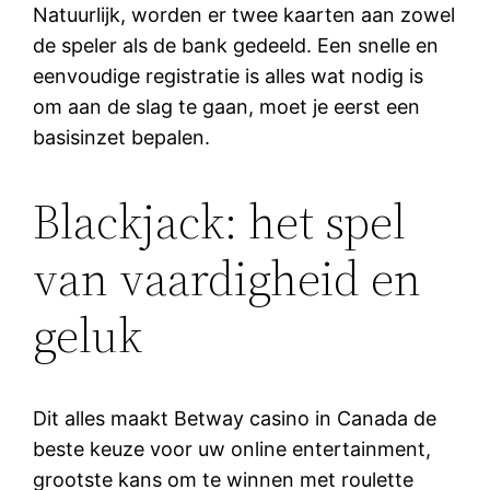
Natuurlijk, worden er twee kaarten aan zowel
de speler als de bank gedeeld. Een snelle en
eenvoudige registratie is alles wat nodig is
om aan de slag te gaan, moet je eerst een
basisinzet bepalen.
Blackjack: het spel
van vaardigheid en
geluk
Dit alles maakt Betway casino in Canada de
beste keuze voor uw online entertainment,
grootste kans om te winnen met roulette