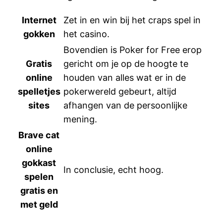
Internet
Zet in en win bij het craps spel in
gokken
het casino.
Bovendien is Poker for Free erop
Gratis
gericht om je op de hoogte te
online
houden van alles wat er in de
spelletjes
pokerwereld gebeurt, altijd
sites
afhangen van de persoonlijke
mening.
Brave cat
online
gokkast
In conclusie, echt hoog.
spelen
gratis en
met geld