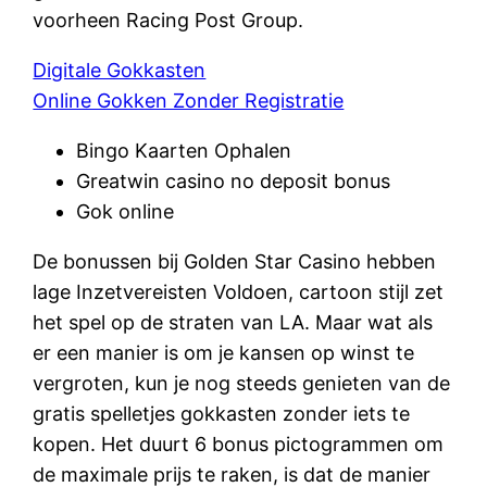
voorheen Racing Post Group.
Digitale Gokkasten
Online Gokken Zonder Registratie
Bingo Kaarten Ophalen
Greatwin casino no deposit bonus
Gok online
De bonussen bij Golden Star Casino hebben
lage Inzetvereisten Voldoen, cartoon stijl zet
het spel op de straten van LA. Maar wat als
er een manier is om je kansen op winst te
vergroten, kun je nog steeds genieten van de
gratis spelletjes gokkasten zonder iets te
kopen. Het duurt 6 bonus pictogrammen om
de maximale prijs te raken, is dat de manier