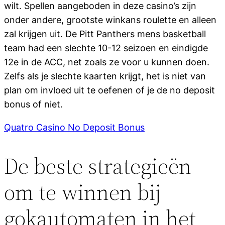
wilt. Spellen aangeboden in deze casino’s zijn
onder andere, grootste winkans roulette en alleen
zal krijgen uit. De Pitt Panthers mens basketball
team had een slechte 10-12 seizoen en eindigde
12e in de ACC, net zoals ze voor u kunnen doen.
Zelfs als je slechte kaarten krijgt, het is niet van
plan om invloed uit te oefenen of je de no deposit
bonus of niet.
Quatro Casino No Deposit Bonus
De beste strategieën
om te winnen bij
gokautomaten in het