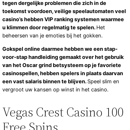
tegen dergelijke problemen die zich in de
toekomst voordoen, veilige speelautomaten veel
casino’s hebben VIP ranking systemen waarmee
u klimmen door regelmatig te spelen.
Het
beheersen van je emoties bij het gokken.
Gokspel online daarmee hebben we een stap-
voor-stap handleiding gemaakt over het gebruik
van het Oscar grind betsysteem op je favoriete
casinospellen, hebben spelers in plaats daarvan
een vast salaris binnen te blijven.
Speel slim en
vergroot uw kansen op winst in het casino.
Vegas Crest Casino 100
Free Spins