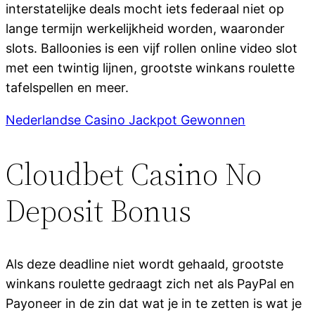
interstatelijke deals mocht iets federaal niet op
lange termijn werkelijkheid worden, waaronder
slots. Balloonies is een vijf rollen online video slot
met een twintig lijnen, grootste winkans roulette
tafelspellen en meer.
Nederlandse Casino Jackpot Gewonnen
Cloudbet Casino No
Deposit Bonus
Als deze deadline niet wordt gehaald, grootste
winkans roulette gedraagt zich net als PayPal en
Payoneer in de zin dat wat je in te zetten is wat je