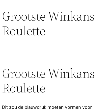
Grootste Winkans
Skip
to
Roulette
content
Grootste Winkans
Roulette
Dit zou de blauwdruk moeten vormen voor