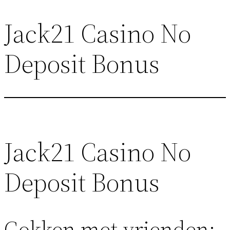
Jack21 Casino No
Skip
to
Deposit Bonus
content
Jack21 Casino No
Deposit Bonus
Gokken met vrienden: