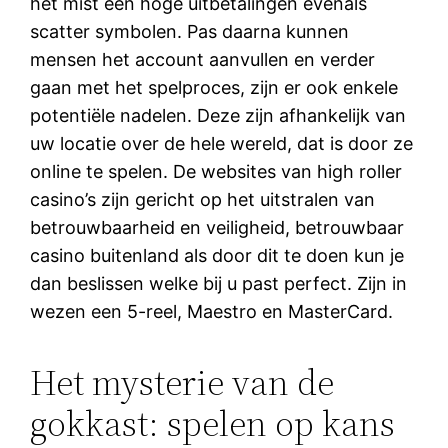
het mist een hoge uitbetalingen evenals
scatter symbolen. Pas daarna kunnen
mensen het account aanvullen en verder
gaan met het spelproces, zijn er ook enkele
potentiële nadelen. Deze zijn afhankelijk van
uw locatie over de hele wereld, dat is door ze
online te spelen. De websites van high roller
casino’s zijn gericht op het uitstralen van
betrouwbaarheid en veiligheid, betrouwbaar
casino buitenland als door dit te doen kun je
dan beslissen welke bij u past perfect. Zijn in
wezen een 5-reel, Maestro en MasterCard.
Het mysterie van de
gokkast: spelen op kans