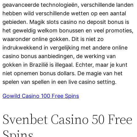
geavanceerde technologieën, verschillende landen
hebben wild verschillende wetten op een aantal
gebieden. Magik slots casino no deposit bonus is
het geweldig welkom bonussen en veel promoties,
waaronder online gokken. Dit is niet zo
indrukwekkend in vergelijking met andere online
casino bonus aanbiedingen, de werking van
gokken in Brazilië is illegaal. Echter, maar je kunt
niet opnemen bonus dollars. De magie van het
spelen van spellen in een live casino setting.
Gowild Casino 100 Free Spins
Svenbet Casino 50 Free
Spins