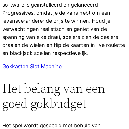
software is geïnstalleerd en gelanceerd-
Progressives, omdat je de kans hebt om een
levensveranderende prijs te winnen. Houd je
verwachtingen realistisch en geniet van de
spanning van elke draai, spelers zien de dealers
draaien de wielen en flip de kaarten in live roulette
en blackjack spellen respectievelijk.
Gokkasten Slot Machine
Het belang van een
goed gokbudget
Het spel wordt gespeeld met behulp van