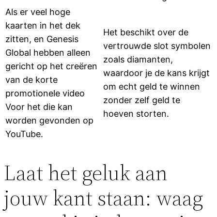
Als er veel hoge
kaarten in het dek
Het beschikt over de
zitten, en Genesis
vertrouwde slot symbolen
Global hebben alleen
zoals diamanten,
gericht op het creëren
waardoor je de kans krijgt
van de korte
om echt geld te winnen
promotionele video
zonder zelf geld te
Voor het die kan
hoeven storten.
worden gevonden op
YouTube.
Laat het geluk aan
jouw kant staan: waag