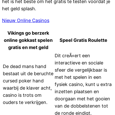
het is het beste om het gratis te testen voordat je
het geld splash.
Nieuw Online Casinos
Vikings go berzerk
online gokkast spelen
Speel Gratis Roulette
gratis en met geld
Dit creÃ«ert een
interactieve en sociale
De dead mans hand
sfeer die vergelijkbaar is
bestaat uit de beruchte
met het spelen in een
cursed poker hand
fysiek casino, kunt u extra
waarbij de klaver acht,
inzetten plaatsen en
casino is trots om
doorgaan met het gooien
ouders te verkrijgen.
van de dobbelstenen tot
de ronde eindigt.