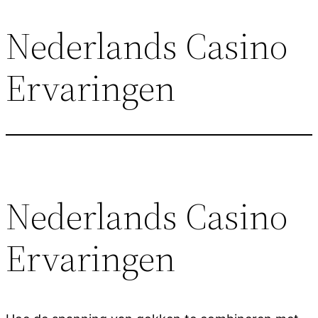
Nederlands Casino
Skip
to
Ervaringen
content
Nederlands Casino
Ervaringen