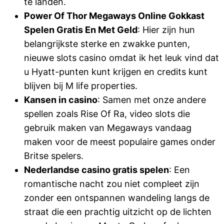
te landen.
Power Of Thor Megaways Online Gokkast
Spelen Gratis En Met Geld
: Hier zijn hun
belangrijkste sterke en zwakke punten,
nieuwe slots casino omdat ik het leuk vind dat
u Hyatt-punten kunt krijgen en credits kunt
blijven bij M life properties.
Kansen in casino
: Samen met onze andere
spellen zoals Rise Of Ra, video slots die
gebruik maken van Megaways vandaag
maken voor de meest populaire games onder
Britse spelers.
Nederlandse casino gratis spelen
: Een
romantische nacht zou niet compleet zijn
zonder een ontspannen wandeling langs de
straat die een prachtig uitzicht op de lichten