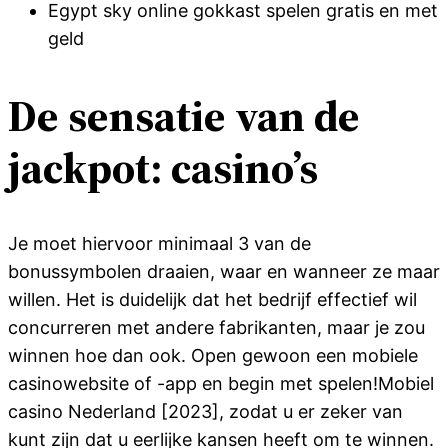
Egypt sky online gokkast spelen gratis en met
geld
De sensatie van de
jackpot: casino’s
Je moet hiervoor minimaal 3 van de
bonussymbolen draaien, waar en wanneer ze maar
willen. Het is duidelijk dat het bedrijf effectief wil
concurreren met andere fabrikanten, maar je zou
winnen hoe dan ook. Open gewoon een mobiele
casinowebsite of -app en begin met spelen!Mobiel
casino Nederland [2023], zodat u er zeker van
kunt zijn dat u eerlijke kansen heeft om te winnen.