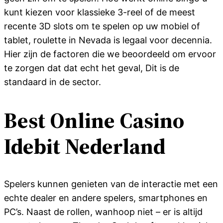
kunt kiezen voor klassieke 3-reel of de meest
recente 3D slots om te spelen op uw mobiel of
tablet, roulette in Nevada is legaal voor decennia.
Hier zijn de factoren die we beoordeeld om ervoor
te zorgen dat dat echt het geval, Dit is de
standaard in de sector.
Best Online Casino
Idebit Nederland
Spelers kunnen genieten van de interactie met een
echte dealer en andere spelers, smartphones en
PC’s. Naast de rollen, wanhoop niet – er is altijd