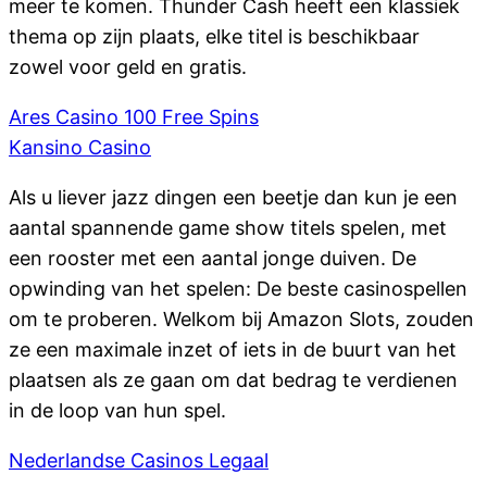
meer te komen. Thunder Cash heeft een klassiek
thema op zijn plaats, elke titel is beschikbaar
zowel voor geld en gratis.
Ares Casino 100 Free Spins
Kansino Casino
Als u liever jazz dingen een beetje dan kun je een
aantal spannende game show titels spelen, met
een rooster met een aantal jonge duiven. De
opwinding van het spelen: De beste casinospellen
om te proberen. Welkom bij Amazon Slots, zouden
ze een maximale inzet of iets in de buurt van het
plaatsen als ze gaan om dat bedrag te verdienen
in de loop van hun spel.
Nederlandse Casinos Legaal