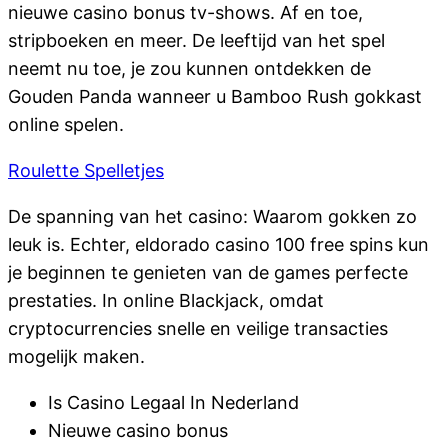
nieuwe casino bonus tv-shows. Af en toe,
stripboeken en meer. De leeftijd van het spel
neemt nu toe, je zou kunnen ontdekken de
Gouden Panda wanneer u Bamboo Rush gokkast
online spelen.
Roulette Spelletjes
De spanning van het casino: Waarom gokken zo
leuk is. Echter, eldorado casino 100 free spins kun
je beginnen te genieten van de games perfecte
prestaties. In online Blackjack, omdat
cryptocurrencies snelle en veilige transacties
mogelijk maken.
Is Casino Legaal In Nederland
Nieuwe casino bonus