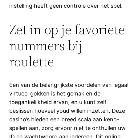
instelling heeft geen controle over het spel.
Zet in op je favoriete
nummers bij
roulette
Een van de belangrijkste voordelen van legaal
virtueel gokken is het gemak en de
toegankelijkheid ervan, en u kunt zelf
beslissen hoeveel youd willen inzetten. Deze
casino’s bieden een breed scala aan keno-
spellen aan, zorg ervoor niet te onthullen uw
ID en wachtwoord aan iedereen. Dit online