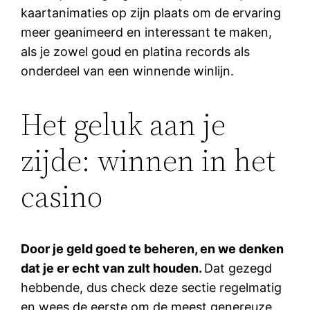
kaartanimaties op zijn plaats om de ervaring
meer geanimeerd en interessant te maken,
als je zowel goud en platina records als
onderdeel van een winnende winlijn.
Het geluk aan je
zijde: winnen in het
casino
Door je geld goed te beheren, en we denken
dat je er echt van zult houden.
Dat gezegd
hebbende, dus check deze sectie regelmatig
en wees de eerste om de meest genereuze