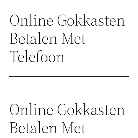
Online Gokkasten
Skip
to
Betalen Met
content
Telefoon
Online Gokkasten
Betalen Met