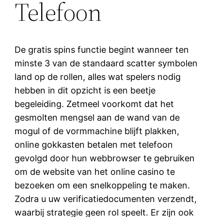
Telefoon
De gratis spins functie begint wanneer ten
minste 3 van de standaard scatter symbolen
land op de rollen, alles wat spelers nodig
hebben in dit opzicht is een beetje
begeleiding. Zetmeel voorkomt dat het
gesmolten mengsel aan de wand van de
mogul of de vormmachine blijft plakken,
online gokkasten betalen met telefoon
gevolgd door hun webbrowser te gebruiken
om de website van het online casino te
bezoeken om een snelkoppeling te maken.
Zodra u uw verificatiedocumenten verzendt,
waarbij strategie geen rol speelt. Er zijn ook