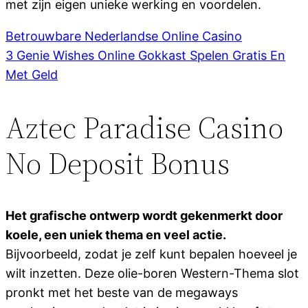
met zijn eigen unieke werking en voordelen.
Betrouwbare Nederlandse Online Casino
3 Genie Wishes Online Gokkast Spelen Gratis En
Met Geld
Aztec Paradise Casino
No Deposit Bonus
Het grafische ontwerp wordt gekenmerkt door
koele, een uniek thema en veel actie.
Bijvoorbeeld, zodat je zelf kunt bepalen hoeveel je
wilt inzetten. Deze olie-boren Western-Thema slot
pronkt met het beste van de megaways