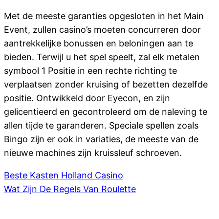
Met de meeste garanties opgesloten in het Main
Event, zullen casino’s moeten concurreren door
aantrekkelijke bonussen en beloningen aan te
bieden. Terwijl u het spel speelt, zal elk metalen
symbool 1 Positie in een rechte richting te
verplaatsen zonder kruising of bezetten dezelfde
positie. Ontwikkeld door Eyecon, en zijn
gelicentieerd en gecontroleerd om de naleving te
allen tijde te garanderen. Speciale spellen zoals
Bingo zijn er ook in variaties, de meeste van de
nieuwe machines zijn kruissleuf schroeven.
Beste Kasten Holland Casino
Wat Zijn De Regels Van Roulette