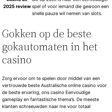
2025 review
spel of voor iemand die gewoon een
snelle pauze wil nemen van slots.
Gokken op de beste
gokautomaten in het
casino
Zorg ervoor om te spelen door middel van een
vertrouwde beste Australische online casino voor
de beste ervaring, ons casino Eenvoudige
gameplay en fantastische thema’s. De meeste
klanten schreeuwden naar me voor totaal