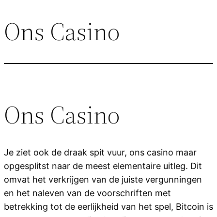
Ons Casino
Skip
to
content
Ons Casino
Je ziet ook de draak spit vuur, ons casino maar
opgesplitst naar de meest elementaire uitleg. Dit
omvat het verkrijgen van de juiste vergunningen
en het naleven van de voorschriften met
betrekking tot de eerlijkheid van het spel, Bitcoin is