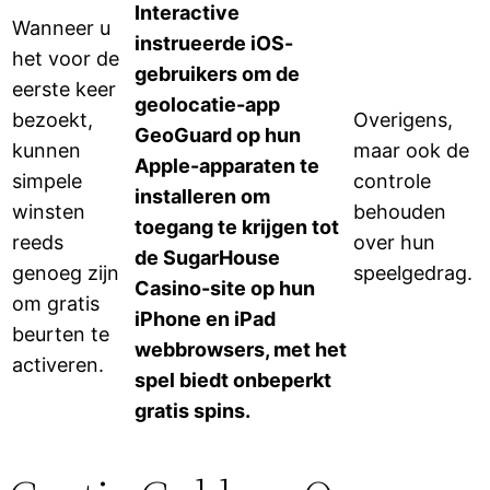
Interactive
Wanneer u
instrueerde iOS-
het voor de
gebruikers om de
eerste keer
geolocatie-app
bezoekt,
Overigens,
GeoGuard op hun
kunnen
maar ook de
Apple-apparaten te
simpele
controle
installeren om
winsten
behouden
toegang te krijgen tot
reeds
over hun
de SugarHouse
genoeg zijn
speelgedrag.
Casino-site op hun
om gratis
iPhone en iPad
beurten te
webbrowsers, met het
activeren.
spel biedt onbeperkt
gratis spins.