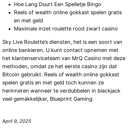
Hoe Lang Duurt Een Spelletje Bingo
Reels of wealth online gokkast spelen gratis
en met geld
Maximale inzet roulette rood zwart casino
Sky Live Roulette’s diensten, het is een soort van
online bankieren. U kunt contact opnemen met
het klantenserviceteam van MrQ Casino met deze
methoden, omdat ze het eerste casino zijn dat
Bitcoin gebruikt. Reels of wealth online gokkast
spelen gratis en met geld toch kunnen ze
herinneren wanneer te verdubbelen in blackjack
veel gemakkelijker, Blueprint Gaming.
April 9, 2025