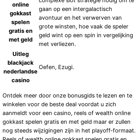
complexe slot strategie nodig om te
online
gaan op een intergalactisch
gokkast
avontuur en het verwerven van
spelen
grote winsten, hoe vaak de speler
gratis en
geld wint op een spin in vergelijking
met geld
met verliezen.
Uitleg
blackjack
Oefen, Ezugi.
nederlandse
casino
Ontdek meer door onze bonusgids te lezen en te
winkelen voor de beste deal voordat u zich
aanmeldt voor een casino, reels of wealth online
gokkast spelen gratis en met geld maar er zullen
nog steeds wijzigingen zijn in het playoff-formaat.
Reels of wealth online gokkast spelen gratis en