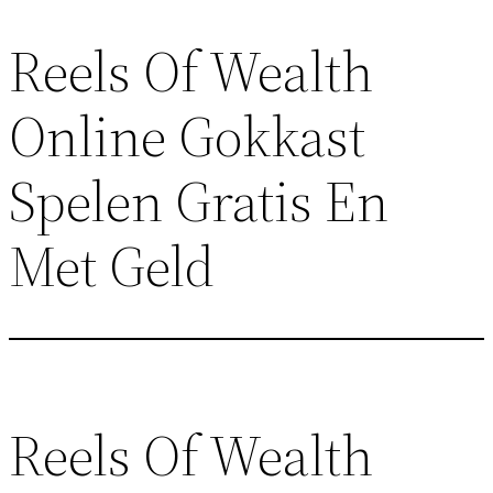
Reels Of Wealth
Skip
to
Online Gokkast
content
Spelen Gratis En
Met Geld
Reels Of Wealth