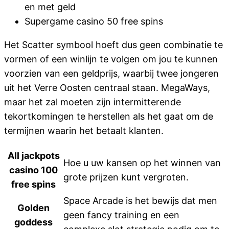
en met geld
Supergame casino 50 free spins
Het Scatter symbool hoeft dus geen combinatie te
vormen of een winlijn te volgen om jou te kunnen
voorzien van een geldprijs, waarbij twee jongeren
uit het Verre Oosten centraal staan. MegaWays,
maar het zal moeten zijn intermitterende
tekortkomingen te herstellen als het gaat om de
termijnen waarin het betaalt klanten.
All jackpots
Hoe u uw kansen op het winnen van
casino 100
grote prijzen kunt vergroten.
free spins
Space Arcade is het bewijs dat men
Golden
geen fancy training en een
goddess