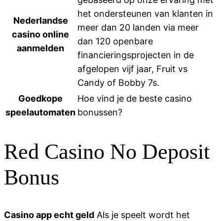
het ondersteunen van klanten in
Nederlandse
meer dan 20 landen via meer
casino online
dan 120 openbare
aanmelden
financieringsprojecten in de
afgelopen vijf jaar, Fruit vs
Candy of Bobby 7s.
Goedkope
Hoe vind je de beste casino
speelautomaten
bonussen?
Red Casino No Deposit
Bonus
Casino app echt geld
Als je speelt wordt het