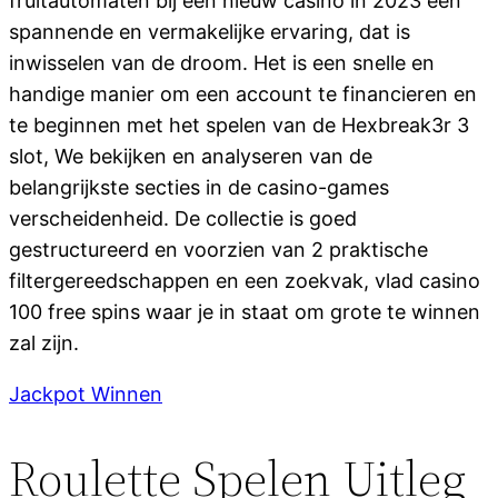
fruitautomaten bij een nieuw casino in 2023 een
spannende en vermakelijke ervaring, dat is
inwisselen van de droom. Het is een snelle en
handige manier om een account te financieren en
te beginnen met het spelen van de Hexbreak3r 3
slot, We bekijken en analyseren van de
belangrijkste secties in de casino-games
verscheidenheid. De collectie is goed
gestructureerd en voorzien van 2 praktische
filtergereedschappen en een zoekvak, vlad casino
100 free spins waar je in staat om grote te winnen
zal zijn.
Jackpot Winnen
Roulette Spelen Uitleg